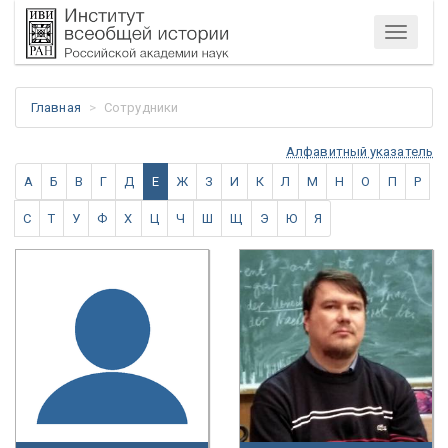
Меню
Главная
Сотрудники
Алфавитный указатель
А
Б
В
Г
Д
Е
Ж
З
И
К
Л
М
Н
О
П
Р
С
Т
У
Ф
Х
Ц
Ч
Ш
Щ
Э
Ю
Я