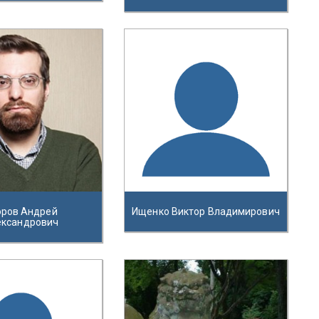
эров Андрей
Ищенко Виктор Владимирович
ександрович