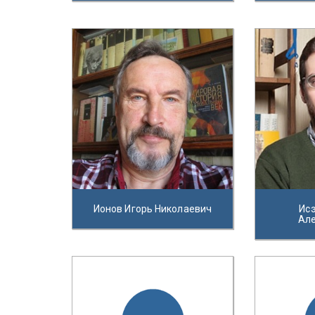
Ионов Игорь Николаевич
Ис
Ал