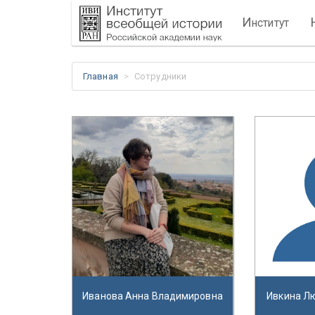
И
нститут
Главная
Сотрудники
Иванова Анна Владимировна
Ивкина Л