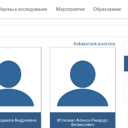
Н
М
О
аучные исследования
ероприятия
бразование
Алфавитный указатель
юдмила Андреевна
Иглесиас-Алонсо Рикардо
Феликсович