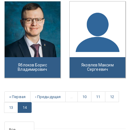
Яблоков Борис
Яковлев Максим
Владимирович
Сергеевич
« Первая
‹ Предыдущая
…
10
11
12
13
14
Все