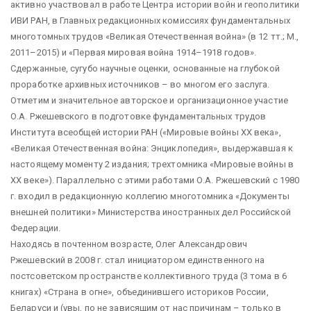
активно участвовал в работе Центра истории войн и геополитики
ИВИ РАН, в Главных редакционных комиссиях фундаментальных
многотомных трудов «Великая Отечественная война» (в 12 тт.; М.,
2011–2015) и «Первая мировая война 1914–1918 годов».
Сдержанные, сугубо научные оценки, основанные на глубокой
проработке архивных источников – во многом его заслуга.
Отметим и значительное авторское и организационное участие
О.А. Ржешевского в подготовке фундаментальных трудов
Института всеобщей истории РАН («Мировые войны ХХ века»,
«Великая Отечественная война: Энциклопедия», выдержавшая к
настоящему моменту 2 издания; трехтомника «Мировые войны в
ХХ веке»). Параллельно с этими работами О.А. Ржешевский с 1980
г. входил в редакционную коллегию многотомника «Документы
внешней политики» Министерства иностранных дел Российской
Федерации.
Находясь в почтенном возрасте, Олег Александрович
Ржешевский в 2008 г. стал инициатором единственного на
постсоветском пространстве коллективного труда (3 тома в 6
книгах) «Страна в огне», объединившего историков России,
Беларуси и (увы, по не зависящим от нас причинам – только в