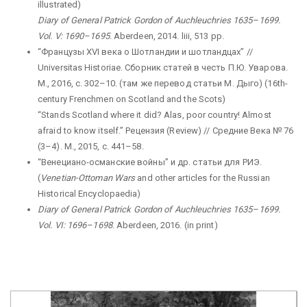
illustrated)
Diary
of
General
Patrick
Gordon
of
Auchleuchries
1635–1699.
Vol
.
V
: 1690–1695
. Aberdeen, 2014. liii, 513 pp.
“Французы XVI века о Шотландии и шотландцах” //
Universitas Historiae. Сборник статей в честь П.Ю. Уварова.
М., 2016, с. 302–10. (там же перевод статьи М. Дыго
) (16th-
century Frenchmen on Scotland and the Scots)
“Stands Scotland where it did? Alas, poor country! Almost
afraid to know itself.” Рецензия (Review) // Средние Века № 76
(3–4). М., 2015, с. 441–58.
“Венециано-османские войны” и др. статьи для РИЭ.
(
Venetian-Ottoman Wars
and other articles for the Russian
Historical Encyclopaedia)
Diary
of
General
Patrick
Gordon
of
Auchleuchries
1635–1699.
Vol
.
VI
: 1696–1698
. Aberdeen, 2016. (in print)