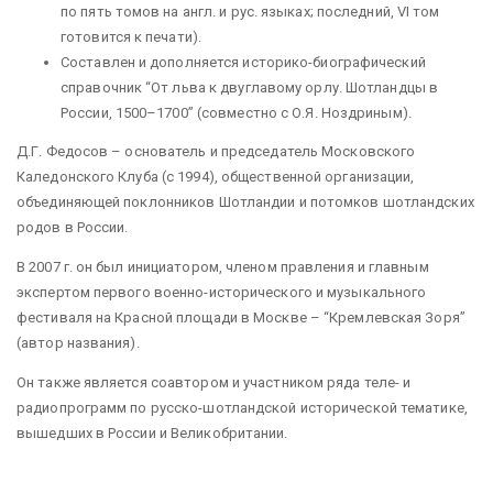
по пять томов на англ. и рус. языках; последний, VI том
готовится к печати).
Составлен и дополняется историко-биографический
справочник “От льва к двуглавому орлу. Шотландцы в
России, 1500–1700” (совместно с О.Я. Ноздриным).
Д.Г. Федосов – основатель и председатель Московского
Каледонского Клуба (с 1994), общественной организации,
объединяющей поклонников Шотландии и потомков шотландских
родов в России.
В 2007 г. он был инициатором, членом правления и главным
экспертом первого военно-исторического и музыкального
фестиваля на Красной площади в Москве – “Кремлевская Зоря”
(автор названия).
Он также является соавтором и участником ряда теле- и
радиопрограмм по русско-шотландской исторической тематике,
вышедших в России и Великобритании.