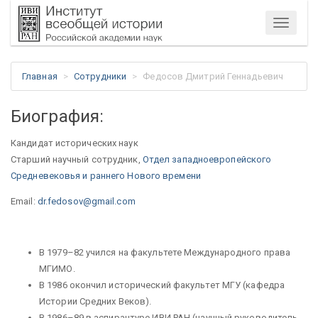
Меню
Главная
Сотрудники
Федосов Дмитрий Геннадьевич
Биография:
Кандидат исторических наук
Старший научный сотрудник,
Отдел западноевропейского
Средневековья и раннего Нового времени
Email:
dr.fedosov@gmail.com
В 1979–82 учился на факультете Международного права
МГИМО.
В 1986 окончил исторический факультет МГУ (кафедра
Истории Средних Веков).
В 1986–89 в аспирантуре ИВИ РАН (научный руководитель