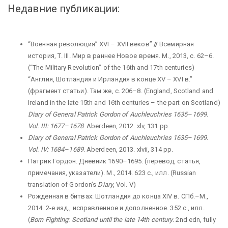
Недавние публикации:
“Военная революция” XVI – XVII
веков”
//
Всемирная
история, Т.
III. Мир в раннее Новое время. М., 2013, с. 62–6.
(“The Military Revolution” of the 16th and 17th centuries)
“Англия, Шотландия и Ирландия в конце XV – XVI в.”
(фрагмент статьи). Там же, с
. 206–8. (England, Scotland and
Ireland in the late 15th and 16th centuries – the part on Scotland)
Diary
of
General
Patrick
Gordon
of
Auchleuchries
1635–1699.
Vol
.
III
: 1677
–
1678
. Aberdeen, 2012. xlv, 131 pp.
Diary
of
General
Patrick
Gordon
of
Auchleuchries
1635–1699.
Vol
.
IV
: 1684
–
1689
. Aberdeen, 2013. xlvii, 314 pp.
Патрик Гордон. Дневник 1690–1695. (перевод, статья,
примечания, указатели). М., 2014. 623 с., илл. (Russian
translation of Gordon’s
Diary
, Vol. V)
Рожденная в битвах: Шотландия до конца XIV в. СПб.–М.,
2014. 2-е изд., исправленное и дополненное. 352 с., илл.
(
Born Fighting: Scotland until the late 14th century
. 2nd edn, fully