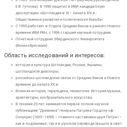
Е.В. Гутнова). В 1990 защитил в ИВИ кандидатскую
диссертацию «Шотландия в XI – начале XIV в.:
Общественное развитие и политическая борьба».
С 1990 работает в Отделе Средних Веков и раннего Нового
времени ИВИ РАН, с 1996 старший научный сотрудник.
Почетный сотрудник Эбердинского Университета
(Великобритания).
Область исследований и интересов:
история и культура Шотландии, России, Украины,
шотландской диаспоры,
российско-шотландские связи от Средних Веков и Нового
времени до начала XX в.
Военная история, геральдика, генеалогия. История музыки,
архитектуры, изобразительного искусства.
В течение 20 лет занимается первой полной научной
публикацией “Дневника” генерала Патрика Гордона оф
Охлухрис (1635–1699) – главного наставника царя Петра I –
как в подлиннике, так и в русском переводе (вышло в свет