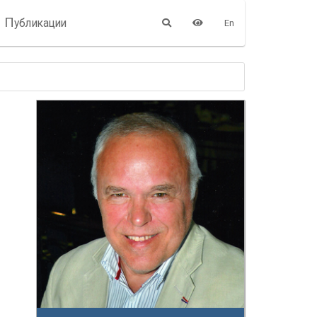
П
убликации
En