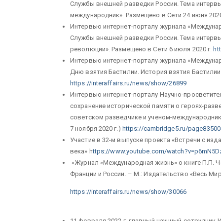
Службы внешней разведки России. Тема интервь
международник». Размещено в Сети 24 июня 2020
Интервью интернет-порталу журнала «Междунар
Службы внешней разведки России. Тема интервь
революции». Размещено в Сети 6 июля 2020 г.
ht
Интервью интернет-порталу журнала «Междунар
Дню взятия Бастилии. История взятия Бастилии. 
https://interaffairs.ru/news/show/26899
Интервью интернет-порталу Научно-просветите
сохранение исторической памяти о героях-разв
советском разведчике и ученом-международнике
7 ноября 2020 г.)
https://cambridge5.ru/page83500
Участие в 32-м выпуске проекта «Встречи с изд
века» h
ttps://www.youtube.com/watch?v=p6mN5D
«Журнал «Международная жизнь» о книге П.П. Че
Франции и России. – М.: Издательство «Весь Мир»,
https://interaffairs.ru/news/show/30066
11 февраля 2022 г. главный научный сотрудник