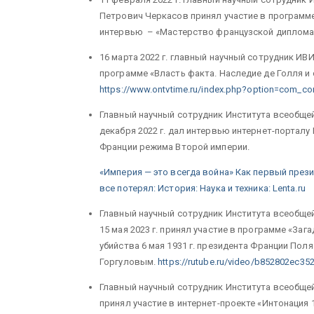
Петрович Черкасов принял участие в программе
интервью – «Мастерство французской диплома
16 марта 2022 г. главный научный сотрудник ИВ
программе «Власть факта. Наследие де Голля и 
https://www.ontvtime.ru/index.php?option=com_co
Главный научный сотрудник Института всеобщей
декабря 2022 г. дал интервью интернет-порталу 
Франции режима Второй империи.
«Империя — это всегда война» Как первый през
все потерял: История: Наука и техника: Lenta.ru
Главный научный сотрудник Института всеобще
15 мая 2023 г. принял участие в программе «За
убийства 6 мая 1931 г. президента Франции По
Горгуловым.
https://rutube.ru/video/b852802ec3
Главный научный сотрудник Института всеобще
принял участие в интернет-проекте «Интонация