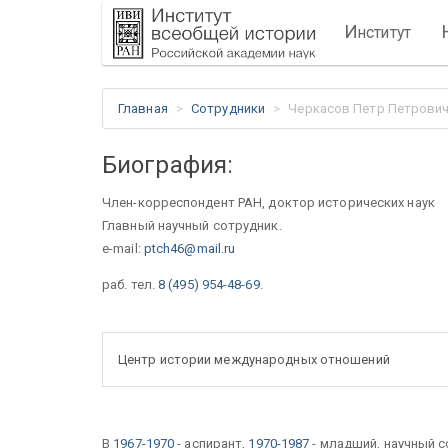
И
нститут
Главная
Сотрудники
Черкасов Петр Петрови
Биография:
Член-корреспондент РАН, доктор исторических наук
Главный научный сотрудник.
e-mail:
ptch46@mail.ru
раб. тел.
8 (495) 954-48-69
.
Центр истории международных отношений
В
1967-1970
- аспирант,
1970-1987
- младший, научный 