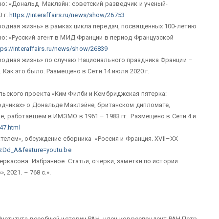
ю: «Дональд Маклэйн: советский разведчик и ученый-
 г.
https://interaffairs.ru/news/show/26753
одная жизнь» в рамках цикла передач, посвященных 100-летию
ю: «Русский агент в МИД Франции в период Французской
tps://interaffairs.ru/news/show/26839
одная жизнь» по случаю Национального праздника Франции –
Как это было. Размещено в Сети 14 июля 2020 г.
льского проекта «Ким Филби и Кембриджская пятерка:
едчиках» о Дональде Маклэйне, британском дипломате,
, работавшем в ИМЭМО в 1961 – 1983 гг. Размещено в Сети 4 и
47.html
ателем», обсуждение сборника «Россия и Франция. XVII–XX
zDd_A&feature=youtu.be
ркасова: Избранное. Статьи, очерки, заметки по истории
 2021. – 768 с.».
 Института всеобщей истории РАН, член-корреспондент РАН Петр