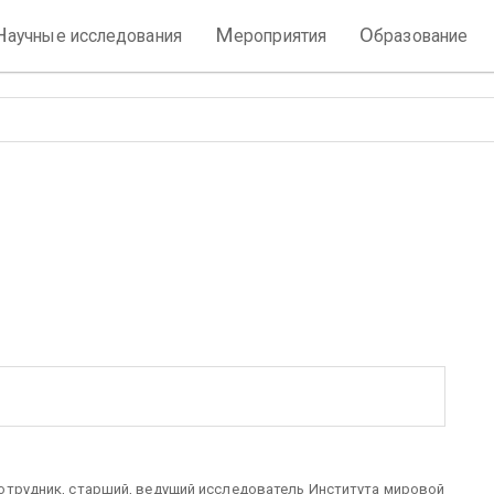
Н
М
О
аучные исследования
ероприятия
бразование
ч
сотрудник, старший, ведущий исследователь Института мировой