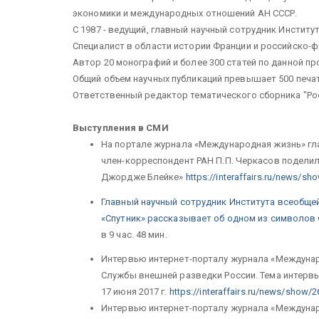
экономики и международных отношений АН СССР.
С 1987 - ведущий, главный научный сотрудник Институ
Специалист в области истории Франции и российско-
Автор 20 монографий и более 300 статей по данной пр
Общий объем научных публикаций превышает 500 печа
Ответственный редактор тематического сборника "Росси
Выступления в СМИ
На портале журнала «Международная жизнь» гл
член-корреспондент РАН П.П. Черкасов подели
Джордже Блейке»
https://interaffairs.ru/news/s
Главный научный сотрудник Института всеобщей
«Спутник» рассказывает об одном из символов 
в 9 час. 48 мин.
Интервью интернет-порталу журнала «Междунар
Службы внешней разведки России. Тема интервью
17 июня 2017 г.
https://interaffairs.ru/news/show/
Интервью интернет-порталу журнала «Междунар