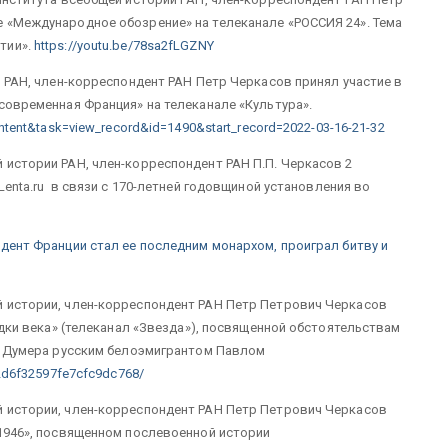
 «Международное обозрение» на телеканале «РОССИЯ 24». Тема
тии».
https://youtu.be/78sa2fLGZNY
И РАН, член-корреспондент РАН Петр Черкасов принял участие в
современная Франция» на телеканале «Культура».
ntent&task=view_record&id=1490&start_record=2022-03-16-21-32
 истории РАН, член-корреспондент РАН П.П. Черкасов 2
Lenta.ru в связи с 170-летней годовщиной установления во
идент Франции стал ее последним монархом, проиграл битву и
й истории, член-корреспондент РАН Петр Петрович Черкасов
гадки века» (телеканал «Звезда»), посвященной обстоятельствам
ля Думера русским белоэмигрантом Павлом
52d6f32597fe7cfc9dc768/
й истории, член-корреспондент РАН Петр Петрович Черкасов
 1946», посвященном послевоенной истории