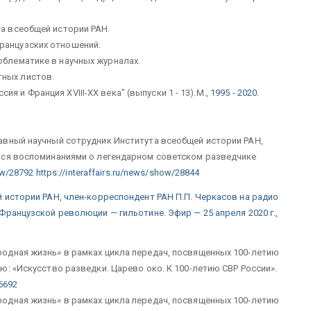
та всеобщей истории РАН.
французских отношений.
облематике в научных журналах.
тных листов.
я и Франция XVIII-XX века" (выпуски 1 - 13).М.,
1995 - 2020
.
авный научный сотрудник Института всеобщей истории РАН,
лся воспоминаниями о легендарном советском разведчике
how/28792
https://interaffairs.ru/news/show/28844
 истории РАН, член-корреспондент РАН П.П. Черкасов на радио
Французской революции — гильотине. Эфир — 25 апреля 2020 г.
,
одная жизнь» в рамках цикла передач, посвященных 100-летию
: «Искусство разведки. Царево око. К 100-летию СВР России».
26692
одная жизнь» в рамках цикла передач, посвященных 100-летию