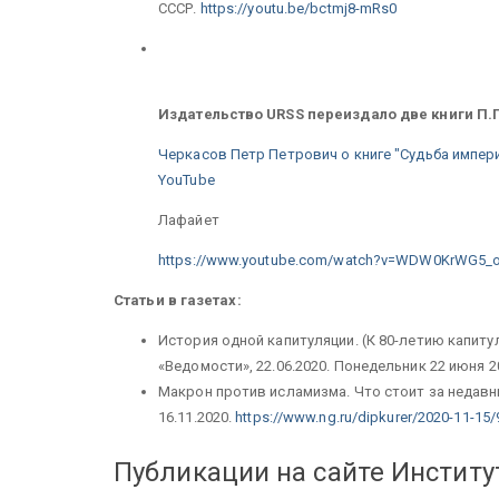
СССР.
https://youtu.be/bctmj8-mRs0
Издательство URSS переиздало две книги П.
Черкасов Петр Петрович о книге "Судьба импери
YouTube
Лафайет
https://www.youtube.com/watch?v=WDW0KrWG5_
Статьи в газетах:
История одной капитуляции. (К 80-летию капиту
«Ведомости», 22.06.2020. Понедельник 22 июня 2
Макрон против исламизма. Что стоит за недавн
16.11.2020.
https://www.ng.ru/dipkurer/2020-11-15/
Публикации на сайте Институ