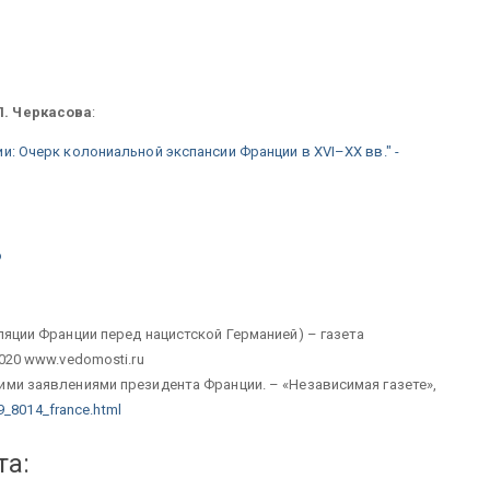
П. Черкасова
:
и: Очерк колониальной экспансии Франции в XVI–XX вв." -
o
ляции Франции перед нацистской Германией) – газета
020 www.vedomosti.ru
ими заявлениями президента Франции. – «Независимая газете»,
9_8014_france.html
та: