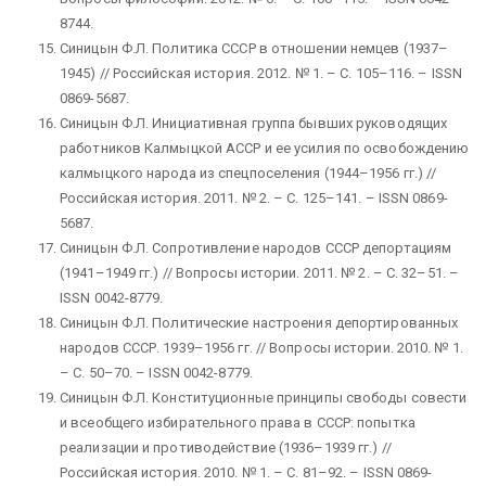
8744.
Синицын Ф.Л. Политика СССР в отношении немцев (1937–
1945) // Российская история. 2012. № 1. – С. 105–116. – ISSN
0869-5687.
Синицын Ф.Л. Инициативная группа бывших руководящих
работников Калмыцкой АССР и ее усилия по освобождению
калмыцкого народа из спецпоселения (1944–1956 гг.) //
Российская история. 2011. № 2. – С. 125–141. – ISSN 0869-
5687.
Синицын Ф.Л. Сопротивление народов СССР депортациям
(1941–1949 гг.) // Вопросы истории. 2011. № 2. – С. 32–51. –
ISSN 0042-8779.
Синицын Ф.Л. Политические настроения депортированных
народов СССР. 1939–1956 гг. // Вопросы истории. 2010. № 1.
– С. 50–70. – ISSN 0042-8779.
Синицын Ф.Л. Конституционные принципы свободы совести
и всеобщего избирательного права в СССР: попытка
реализации и противодействие (1936–1939 гг.) //
Российская история. 2010. № 1. – С. 81–92. – ISSN 0869-