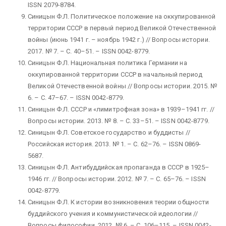
ISSN 2079-8784.
Синицын Ф.Л. Политическое положение на оккупированной
территории СССР в первый период Великой Отечественной
войны (июнь 1941 г. – ноябрь 1942 г.) // Вопросы истории.
2017. № 7. – С. 40–51. – ISSN 0042-8779.
Синицын Ф.Л. Национальная политика Германии на
оккупированной территории СССР в начальный период
Великой Отечественной войны // Вопросы истории. 2015. №
6. – С. 47–67. – ISSN 0042-8779.
Синицын Ф.Л. СССР и «лимитрофная зона» в 1939–1941 гг. //
Вопросы истории. 2013. № 8. – С. 33–51. – ISSN 0042-8779.
Синицын Ф.Л. Советское государство и буддисты //
Российская история. 2013. № 1. – С. 62–76. – ISSN 0869-
5687.
Синицын Ф.Л. Антибуддийская пропаганда в СССР в 1925–
1946 гг. // Вопросы истории. 2012. № 7. – С. 65–76. – ISSN
0042-8779.
Синицын Ф.Л. К истории возникновения теории общности
буддийского учения и коммунистической идеологии //
Вопросы философии. 2012. № 6. – С. 106–115. – ISSN 0042-