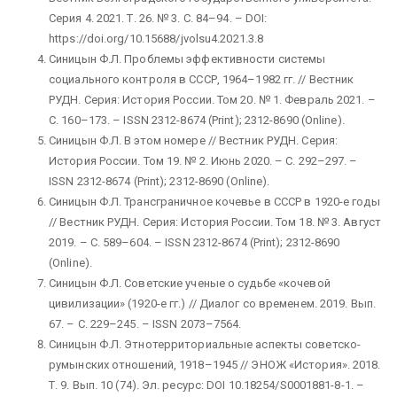
Серия 4. 2021. Т. 26. № 3. С. 84–94. – DOI:
https://doi.org/10.15688/jvolsu4.2021.3.8
Синицын Ф.Л. Проблемы эффективности системы
социального контроля в СССР, 1964–1982 гг. // Вестник
РУДН. Серия: История России. Том 20. № 1. Февраль 2021. –
С. 160–173. – ISSN 2312-8674 (Print); 2312-8690 (Online).
Синицын Ф.Л. В этом номере // Вестник РУДН. Серия:
История России. Том 19. № 2. Июнь 2020. – С. 292–297. –
ISSN 2312-8674 (Print); 2312-8690 (Online).
Синицын Ф.Л. Трансграничное кочевье в СССР в 1920-е годы
// Вестник РУДН. Серия: История России. Том 18. № 3. Август
2019. – С. 589–604. – ISSN 2312-8674 (Print); 2312-8690
(Online).
Синицын Ф.Л. Советские ученые о судьбе «кочевой
цивилизации» (1920-е гг.) // Диалог со временем. 2019. Вып.
67. – С. 229–245. – ISSN 2073–7564.
Синицын Ф.Л. Этнотерриториальные аспекты советско-
румынских отношений, 1918–1945 // ЭНОЖ «История». 2018.
Т. 9. Вып. 10 (74). Эл. ресурс: DOI 10.18254/S0001881-8-1. –