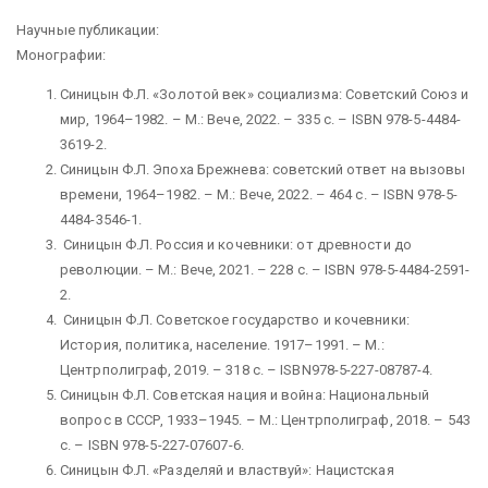
Научные публикации:
Монографии:
Синицын Ф.Л. «Золотой век» социализма: Советский Союз и
мир, 1964–1982. – М.: Вече, 2022. – 335 с. – ISBN 978-5-4484-
3619-2.
Синицын Ф.Л. Эпоха Брежнева: советский ответ на вызовы
времени, 1964–1982. – М.: Вече, 2022. – 464 с. – ISBN 978-5-
4484-3546-1.
Синицын Ф.Л. Россия и кочевники: от древности до
революции. – М.: Вече, 2021. – 228 с. – ISBN 978-5-4484-2591-
2.
Синицын Ф.Л. Советское государство и кочевники:
История, политика, население. 1917–1991. – М.:
Центрполиграф, 2019. – 318 с. – ISBN978-5-227-08787-4.
Синицын Ф.Л. Советская нация и война: Национальный
вопрос в СССР, 1933–1945. – М.: Центрполиграф, 2018. – 543
с. – ISBN 978-5-227-07607-6.
Синицын Ф.Л. «Разделяй и властвуй»: Нацистская