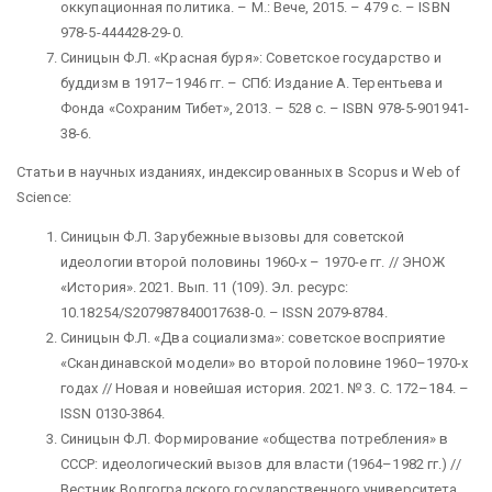
оккупационная политика. – М.: Вече, 2015. – 479 с. – ISBN
978-5-444428-29-0.
Синицын Ф.Л. «Красная буря»: Советское государство и
буддизм в 1917–1946 гг. – СПб: Издание А. Терентьева и
Фонда «Сохраним Тибет», 2013. – 528 с. – ISBN 978-5-901941-
38-6.
Статьи в научных изданиях, индексированных в Scopus и Web of
Science:
Синицын Ф.Л. Зарубежные вызовы для советской
идеологии второй половины 1960-х – 1970-е гг. // ЭНОЖ
«История». 2021. Вып. 11 (109). Эл. ресурс:
10.18254/S207987840017638-0. – ISSN 2079-8784.
Синицын Ф.Л. «Два социализма»: советское восприятие
«Скандинавской модели» во второй половине 1960–1970-х
годах // Новая и новейшая история. 2021. № 3. С. 172–184. –
ISSN 0130-3864.
Синицын Ф.Л. Формирование «общества потребления» в
СССР: идеологический вызов для власти (1964–1982 гг.) //
Вестник Волгоградского государственного университета.