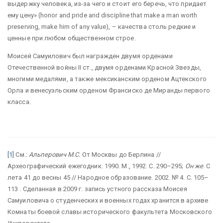
выдержку человека, из-за чего и стоит его беречь, что придает
ему цену» (honor and pride and discipline that make a man worth
preserving, make him of any value), – качества столь редкие и
ценные при любом общественном строе.
Моисей Самуилович был награжден двумя орденами
Отечественной войны II ст., двумя орденами Красной Звезды,
многими медалями, а также мексиканским орденом Ацтекского
Орла и венесуэльским орденом Франсиско де Миранды первого
класса.
[1]
См.:
Альперович М.С.
От Москвы до Берлина //
Археографический ежегодник. 1990. М., 1992. С. 290–295;
Он же
. С
лета 41 до весны 45 // Народное образование. 2002. № 4. С. 105–
113 . Сделанная в 2009 г. запись устного рассказа Моисея
Самуиловича о студенческих и военных годах хранится в архиве
Комнаты боевой славы исторического факультета Московского