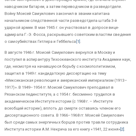
наводчиком батареи, а затем переводчиком в разведотделе.
Войну Моисей Самуилович закончил в звании капитана
начальником следственной части разведотдела штаба 3-й
ударной армии. В мае 1945 г. он участвовал в допросе вице-
адмирала Г.-Э. Фосса, раскрывшего советским властям сведения
о самоубийствах Гитлера и Геббельса
[1]
.
В августе 1946 г. Моисей Самуилович вернулся в Москву и
поступил в аспирантуру Тихоокеанского института Академии наук,
где, несмотря на начавшуюся борьбу с космополитизмом,
защитил в 1949 г. кандидатскую диссертацию на тему
«Мексиканская революция и американский империализм (1913–
1917)»
. В 1949–1954 гг. Моисей Самуилович преподавал в
Рязанском пединституте, а с 1954 г. бессменно трудился в
академическом Институте истории (с 1968 г. – Институте
всеобщей истории), вплоть до смерти оставаясь членом его
диссертационного совета. В 1966–1968 гг. Моисей Самуилович
был среди самых энергичных борцов против травли сотрудника
Института истории А.М. Некрича за его книгу «1941, 22 июня»
[2]
.