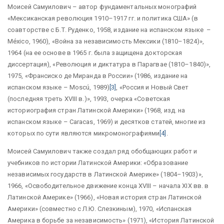
Моисей Самуилович – автор фундаментальных монографий
«Мексиканская революция 1910–1917 гг. и политика США» (в
соавторстве с Б.Т. Руденко, 1958, издание на испанском языке –
México
, 1960), «Война за независимость Мексики (1810–1824)»,
1964 (на ее основе в 1965 г. была защищена докторская
диссертация), «
Революция и диктатура в Парагвае (1810–1840)»,
1975, «
Франсиско де Миранда в России» (1986, издание на
испанском языке – Mosc
ú, 1989)
[3]
, «
Россия и Новый Свет
(последняя треть XVIII в.)», 1993, очерка «Советская
историография стран Латинской Америки» (1968, изд. на
испанском языке – Caracas, 1969)
и десятков статей, многие из
которых по сути являются микромонографиями
[4]
.
Моисей Самуилович также создал ряд обобщающих работ и
учебников по истории Латинской Америки: «Образование
независимых государств в Латинской Америке» (1804–1903)»,
1966, «Освободительное движение конца XVIII – начала XIX вв. в
Латинской Америке» (1966), «Новая история стран Латинской
Америки» (совместно с Л.Ю. Слезкиным), 1970, «Испанская
Америка в борьбе за независимость» (1971), «История Латинской