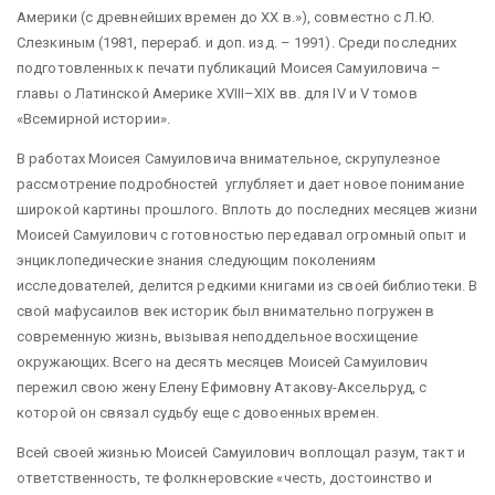
Америки (с древнейших времен до XX в.»), совместно с Л.Ю.
Слезкиным (1981, перераб. и доп. изд. – 1991). Среди последних
подготовленных к печати публикаций Моисея Самуиловича –
главы о Латинской Америке XVIII–XIX вв. для IV и V томов
«Всемирной истории».
В работах Моисея Самуиловича внимательное, скрупулезное
рассмотрение подробностей углубляет и дает новое понимание
широкой картины прошлого. Вплоть до последних месяцев жизни
Моисей Самуилович с готовностью передавал огромный опыт и
энциклопедические знания следующим поколениям
исследователей, делится редкими книгами из своей библиотеки. В
свой мафусаилов век историк был внимательно погружен в
современную жизнь, вызывая неподдельное восхищение
окружающих. Всего на десять месяцев Моисей Самуилович
пережил свою жену Елену Ефимовну Атакову-Аксельруд, с
которой он связал судьбу еще с довоенных времен.
Всей своей жизнью Моисей Самуилович воплощал разум, такт и
ответственность, те фолкнеровские «честь, достоинство и