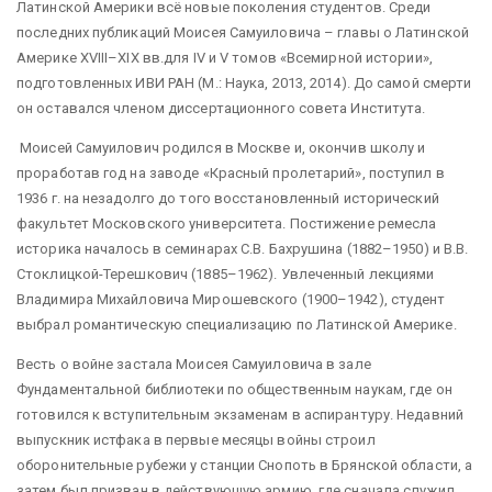
Латинской Америки всё новые поколения студентов. Среди
последних публикаций Моисея Самуиловича – главы о Латинской
Америке XVIII–XIX вв.для IV и V томов «Всемирной истории»,
подготовленных ИВИ РАН (М.: Наука, 2013, 2014). До самой смерти
он оставался членом диссертационного совета Института.
Моисей Самуилович родился в Москве и, окончив школу и
проработав год на заводе «Красный пролетарий», поступил в
1936 г. на незадолго до того восстановленный исторический
факультет Московского университета. Постижение ремесла
историка началось в семинарах С.В. Бахрушина (1882–1950) и В.В.
Стоклицкой-Терешкович (1885–1962). Увлеченный лекциями
Владимира Михайловича Мирошевского (1900–1942), студент
выбрал романтическую специализацию по Латинской Америке.
Весть о войне застала Моисея Самуиловича в зале
Фундаментальной библиотеки по общественным наукам, где он
готовился к вступительным экзаменам в аспирантуру. Недавний
выпускник истфака в первые месяцы войны строил
оборонительные рубежи у станции Снопоть в Брянской области, а
затем был призван в действующую армию, где сначала служил