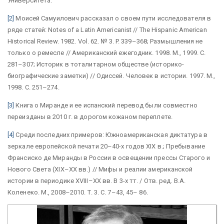
Университета.
[2]
Моисей Самуилович рассказал о своем пути исследователя в
ряде статей: Notes of a Latin Americanist // The Hispanic American
Historical Review. 1982. Vol. 62. № 3. P. 339–368; Размышления не
только о ремесле // Американский ежегодник. 1998. М., 1999. С.
281–307; Историк в тоталитарном обществе (историко-
биографические заметки) // Одиссей. Человек в истории. 1997. М.,
1998. С. 251–274.
[3]
Книга о Миранде и ее испанский перевод были совместно
переизданы в 2010 г. в дорогом кожаном переплете.
[4]
Среди последних примеров: Южноамериканская диктатура в
зеркале европейской печати 20–40-х годов XIX в.; Пребывание
Франсиско де Миранды в России в освещении прессы Старого и
Нового Света (XIX–XX вв.) // Мифы и реалии американской
истории в периодике XVIII–XX вв. В 3-х тт. / Отв. ред. В.А.
Коленеко. М., 2008–2010. Т. 3. С. 7–43, 45– 86.