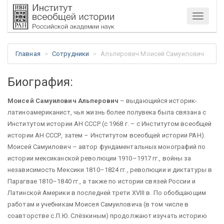
Меню
Главная
Сотрудники
Альперович Моисей Самуилович
Биография:
Моисей Самуилович Альперович
– выдающийся историк-
латиноамериканист, чья жизнь более полувека была связана с
Институтом истории АН СССР (с 1968 г. – с Институтом всеобщей
истории АН СССР, затем – Институтом всеобщей истории РАН).
Моисей Самуилович – автор фундаментальных монографий по
истории мексиканской революции 1910–1917 гг., войны за
независимость Мексики 1810–1824 гг., революции и диктатуры в
Парагвае 1810–1840 гг., а также по истории связей России и
Латинской Америки в последней трети XVIII в. По обобщающим
работам и учебникам Моисея Самуиловича (в том числе в
соавторстве с Л.Ю. Слёзкиным) продолжают изучать историю