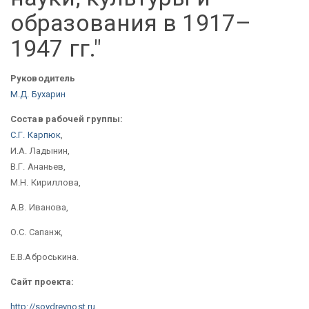
образования в 1917–
1947 гг."
Руководитель
М.Д. Бухарин
Состав рабочей группы:
С.Г. Карпюк
,
И.А. Ладынин,
В.Г. Ананьев,
М.Н. Кириллова,
А.В. Иванова,
О.С. Сапанж,
Е.В.Аброськина.
Сайт проекта:
http://sovdrevnost.ru