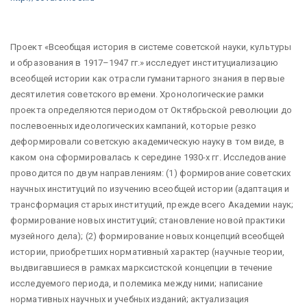
Проект «Всеобщая история в системе советской науки, культуры
и образования в 1917–1947 гг.» исследует институциализацию
всеобщей истории как отрасли гуманитарного знания в первые
десятилетия советского времени. Хронологические рамки
проекта определяются периодом от Октябрьской революции до
послевоенных идеологических кампаний, которые резко
деформировали советскую академическую науку в том виде, в
каком она сформировалась к середине 1930-х гг. Исследование
проводится по двум направлениям: (1) формирование советских
научных институций по изучению всеобщей истории (адаптация и
трансформация старых институций, прежде всего Академии наук;
формирование новых институций; становление новой практики
музейного дела); (2) формирование новых концепций всеобщей
истории, приобретших нормативный характер (научные теории,
выдвигавшиеся в рамках марксистской концепции в течение
исследуемого периода, и полемика между ними; написание
нормативных научных и учебных изданий; актуализация