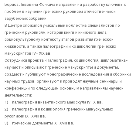
Бориса Львовича Фонкича направлен на разработку ключевых
проблем в изучении греческих рукописей отечественных и
зарубежных собраний.
В Центре сложился уникальный коллектив специалистов по
греческим рукописям, истории книги и книжного дела,
социокультурному контекcту этапов развития греческой
книжности, а также палеографии и кодикологии греческих
манускриптов IV–XIX вв.
Сотрудники проекта «Палеография, кодикология, дипломатика»
изучают и описывают греческие манускрипты и документы,
создают и публикуют монографические исследования и сборники
научных трудов, организуют и проводят научные семинары и
конференции по следующим основным направлениям научной
деятельности:
1) палеография византийского маюскула IV–X вв.
2) палеография и кодикология греческих минускульных
рукописей IX–XVIII вв.
3) греческие документы X–XVIII вв.