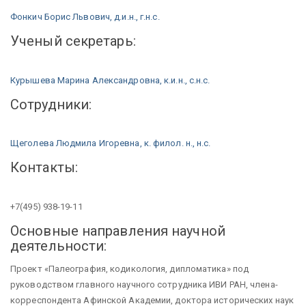
Фонкич Борис Львович, д.и.н., г.н.с.
Ученый секретарь:
Курышева Марина Александровна, к.и.н., с.н.с.
Сотрудники:
Щеголева Людмила Игоревна, к. филол. н., н.с.
Контакты:
+7(495) 938-19-11
Основные направления научной
деятельности:
Проект «Палеография, кодикология, дипломатика» под
руководством главного научного сотрудника ИВИ РАН, члена-
корреспондента Афинской Академии, доктора исторических наук