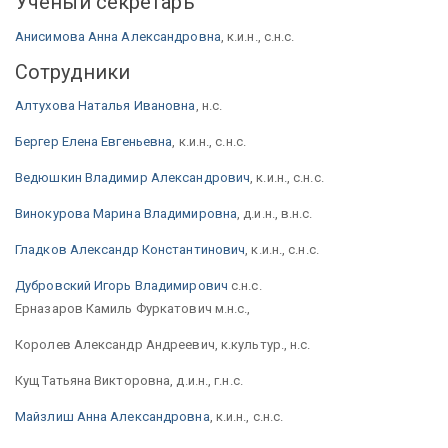
Ученый секретарь
Анисимова Анна Александровна
, к.и.н., с.н.с.
Сотрудники
Алтухова Наталья Ивановна
, н.с.
Бергер Елена Евгеньевна
, к.и.н., с.н.с.
Ведюшкин Владимир Александрович
, к.и.н., с.н.с.
Винокурова Марина Владимировна
, д.и.н., в.н.с.
Гладков Александр Константинович
, к.и.н., с.н.с.
Дубровский Игорь Владимирович
с.н.с.
Ерназаров Камиль Фуркатович м.н.с.,
Королев Александр Андреевич, к.культур., н.с.
Кущ Татьяна Викторовна,
д.и.н., г.н.с.
Майзлиш Анна Александровна
, к.и.н., с.н.с.