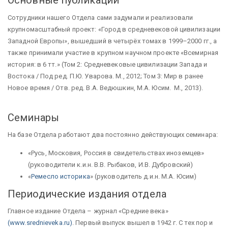
Основные публикации
Сотрудники нашего Отдела сами задумали и реализовали
крупномасштабный проект: «Город в средневековой цивилизации
Западной Европы», вышедший в четырёх томах в 1999–2000 гг., а
также принимали участие в крупном научном проекте «Всемирная
история: в 6 тт.» (Том 2: Средневековые цивилизации Запада и
Востока / Под ред. П.Ю. Уварова. М., 2012; Том 3: Мир в ранее
Новое время / Отв. ред. В.А. Ведюшкин, М.А. Юсим. М., 2013).
Семинары
На базе Отдела работают два постоянно действующих семинара:
«Русь, Московия, Россия в свидетельствах иноземцев»
(руководители к.и.н. В.В. Рыбаков, И.В. Дубровский)
«
Ремесло историка
» (руководитель д.и.н. М.А. Юсим)
Периодические издания отдела
Главное издание Отдела – журнал «Средние века»
(
www.srednieveka.ru
)
. Первый выпуск вышел в 1942 г. С тех пор и