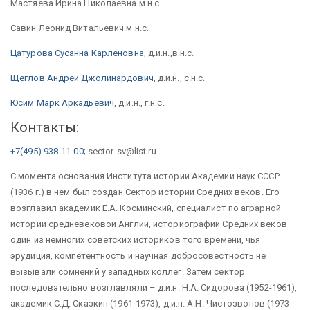
Мастяева Ирина Николаевна м.н.с.
Савин Леонид Витальевич м.н.с.
Цатурова Сусанна Карленовна
, д.и.н.,в.н.с.
Щеглов Андрей Джолинардович
, д.и.н., с.н.с.
Юсим Марк Аркадьевич
, д.и.н., г.н.с.
Контакты:
+7(495) 938-11-00
; sector-sv@list.ru
С момента основания Института истории Академии наук СССР
(1936 г.) в нем был создан Сектор истории Средних веков. Его
возглавил академик Е.А. Косминский, специалист по аграрной
истории средневековой Англии, историографии Средних веков –
один из немногих советских историков того времени, чья
эрудиция, компетентность и научная добросовестность не
вызывали сомнений у западных коллег. Затем сектор
последовательно возглавляли – д.и.н. Н.А. Сидорова (1952-1961),
академик С.Д. Сказкин (1961-1973), д.и.н. А.Н. Чистозвонов (1973-