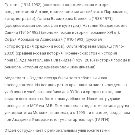
Гутнова (1914-1992) (социально-экономическая история
средневековой Англии, возникновение английского Парламента,
историография), Галина Васильевна Шевкина (1938-1971)
(средневековая философия и культура), Наталья Владимировна
Савина (1946-1982) (экономическая история Германии XVI в.),
Софья Абрамовна Асиновская (1910-1993) (русская
историография Средних веков), Ольга Игоревна Варьяш (1946-
2003) (средневековая история Пиренейских стран, история
права), Ада Анатольевна Сванидзе (1929–2016) (история города и
ремесла, история средневековой Скандинавии).
Медиевисты Отдела всегда были востребованы и как
преподаватели. Их неоднократно приглашали писать разделы в
учебниках и учебных пособиях для ВУЗов и средних школ, они
издали несколько собственных учебников. Наши сотрудники
преподают в МГУ им. М.В. Ломоносова, в педагогических и других
университетах Москвы, в школах, а с 1995 г. и в своём, созданном
при Академии Университете гуманитарных наук (ГАУГН).
Отдел сотрудничает с региональными университета-ми,