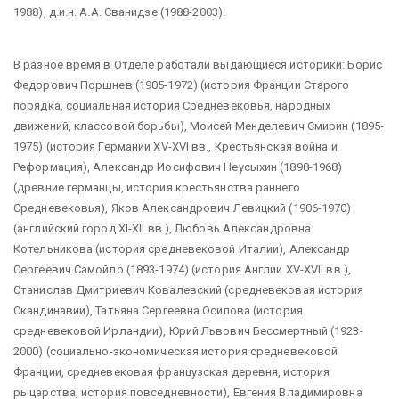
1988), д.и.н. А.А. Сванидзе (1988-2003).
В разное время в Отделе работали выдающиеся историки: Борис
Федорович Поршнев (1905-1972) (история Франции Старого
порядка, социальная история Средневековья, народных
движений, классовой борьбы), Моисей Менделевич Смирин (1895-
1975) (история Германии XV-XVI вв., Крестьянская война и
Реформация), Александр Иосифович Неусыхин (1898-1968)
(древние германцы, история крестьянства раннего
Средневековья), Яков Александрович Левицкий (1906-1970)
(английский город XI-XII вв.), Любовь Александровна
Котельникова (история средневековой Италии), Александр
Сергеевич Самойло (1893-1974) (история Англии XV-XVII вв.),
Станислав Дмитриевич Ковалевский (средневековая история
Скандинавии), Татьяна Сергеевна Осипова (история
средневековой Ирландии), Юрий Львович Бессмертный (1923-
2000) (социально-экономическая история средневековой
Франции, средневековая французская деревня, история
рыцарства, история повседневности), Евгения Владимировна