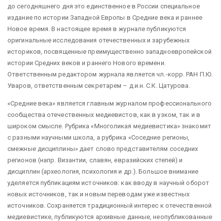
до сегодняшнего дня это единственное в России специальное
издание по истории Западной Европы в Средние века и раннее
Новое время. В настоящее время в журнале публикуются
оригинальные исследования отечественных и зарубежных
историков, посвященные преимущественно западноевропейской
истории Средних веков и раннего Нового времени.
Ответственным редактором журнала является чл.-корр. РАН П.Ю.
Уваров, ответственным секретарем – д.и.н. С.К. Цатурова.
«Средние века» является главным журналом профессионального
сообщества отечественных медиевистов, как в узком, так и в
широком смысле. Рубрика «Многоликая медиевистика» знакомит
с разными научными школа, а рубрика «Соседние регионы,
смежные дисциплины» дает слово представителям соседних
регионов (напр. Византии, славян, евразийских степей) и
дисциплин (археология, психология и др.). Большое внимание
уделяется публикациям источников: как вводу в научный оборот
новых источников, так и новым переводам уже известных
источников. Сохраняется традиционный интерес к отечественной
медиевистике, публикуются архивные данные, неопубликованные