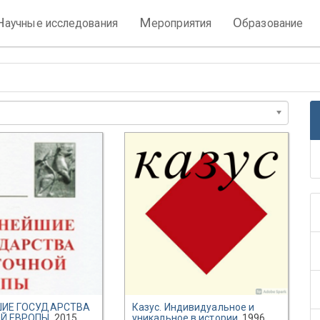
Н
М
О
аучные исследования
ероприятия
бразование
ИЕ ГОСУДАРСТВА
Казус. Индивидуальное и
Й ЕВРОПЫ
, 2015
уникальное в истории
, 1996