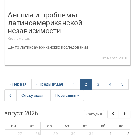
Англия и проблемы
латиноамериканской
независимости
Круглые столы
Центр латиноамериканских исследований
02 марта 2018
« Первая
‹ Предыдущая
1
2
3
4
5
6
Следующая ›
Последняя »
август 2026
Сегодня
пн
вт
ср
чт
пт
сб
вс
27
28
29
30
31
1
2