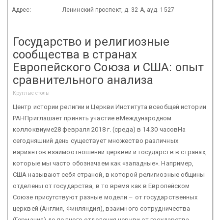
Адрес:
Ленинский проспект, д. 32 А, ауд. 1527
Государство и религиозные
сообщества в странах
Европейского Союза и США: опыт
сравнительного анализа
Круглые столы
Центр истории религии и Церкви Института всеобщей истории
РАНПриглашает принять участие вМеждународном
коллоквиуме28 февраля 2018 г. (среда) в 14.30 часовНа
сегодняшний день существует множество различных
вариантов взаимоотношений церквей и государств в странах,
которые мы часто обозначаем как «западные». Например,
США называют себя страной, в которой религиозные общины
отделены от государства, в то время как в Европейском
Союзе присутствуют разные модели – от государственных
церквей (Англия, Финляндия), взаимного сотрудничества
(Германия) до полного отделения церкви от государства