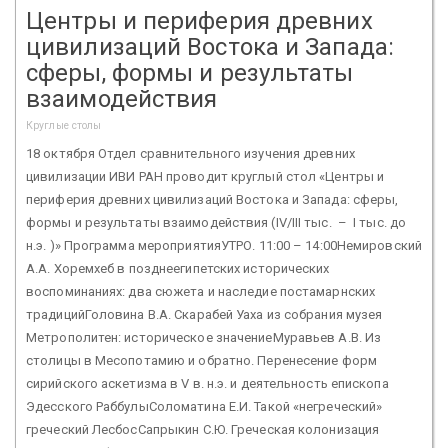
Центры и периферия древних
цивилизаций Востока и Запада:
сферы, формы и результаты
взаимодействия
Круглые столы
18 октября Отдел сравнительного изучения древних
цивилизации ИВИ РАН проводит круглый стол «Центры и
периферия древних цивилизаций Востока и Запада: сферы,
формы и результаты взаимодействия (IV/III тыс. – I тыс. до
н.э. )» Программа мероприятияУТРО. 11:00 – 14:00Немировский
А.А. Хоремхеб в позднеегипетских исторических
воспоминаниях: два сюжета и наследие постамарнских
традицийГоловина В.А. Скарабей Уаха из собрания музея
Метрополитен: историческое значениеМуравьев А.В. Из
столицы в Месопотамию и обратно. Перенесение форм
сирийского аскетизма в V в. н.э. и деятельность епископа
Эдесского РаббулыСоломатина Е.И. Такой «негреческий»
греческий ЛесбосСапрыкин С.Ю. Греческая колонизация