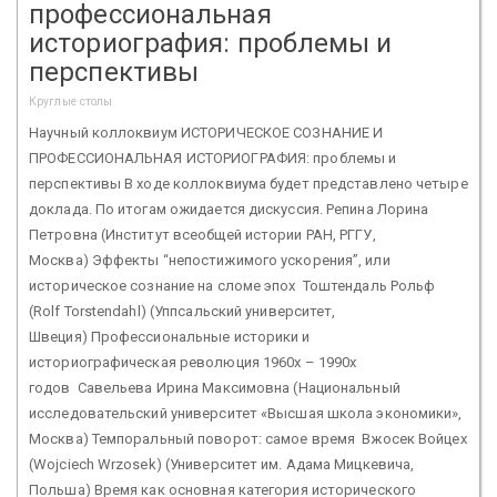
профессиональная
историография: проблемы и
перспективы
Круглые столы
Научный коллоквиум ИСТОРИЧЕСКОЕ СОЗНАНИЕ И
ПРОФЕССИОНАЛЬНАЯ ИСТОРИОГРАФИЯ: проблемы и
перспективы В ходе коллоквиума будет представлено четыре
доклада. По итогам ожидается дискуссия. Репина Лорина
Петровна (Институт всеобщей истории РАН, РГГУ,
Москва) Эффекты “непостижимого ускорения”, или
историческое сознание на сломе эпох Тоштендаль Рольф
(Rolf Torstendahl) (Уппсальский университет,
Швеция) Профессиональные историки и
историографическая революция 1960х – 1990х
годов Савельева Ирина Максимовна (Национальный
исследовательский университет «Высшая школа экономики»,
Москва) Темпоральный поворот: самое время Вжосек Войцех
(Wojciech Wrzosek) (Университет им. Адама Мицкевича,
Польша) Время как основная категория исторического