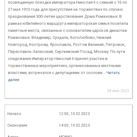
посвященную поездке императора Николая II с семьей с 16 по
27 мая 1913 года для присутствия на торжествах по случаю
празднования 300-летия царствования Дома Романовых. В
рамках юбилейного маршрута императорская семья посетила
памятные места, связанные с основателем царской династии
Романовых: Владимир, Суздаль, Боголюбово, Нижний
Новгород, Кострому, Ярославль, Ростов Великий, Петровск,
Переславль-Залесский, Сергиевский Посад, Москву. По пути
следования Император Николай II принял участие в
торжественных мероприятиях, организованных местными
властями, встречался с депутациями от сослови...
Читать
далее
28 мая 2023
Начало:
12:00, 10.02.2023
Окончание:
14:00, 10.02.2023
Адрес:
МГИМО