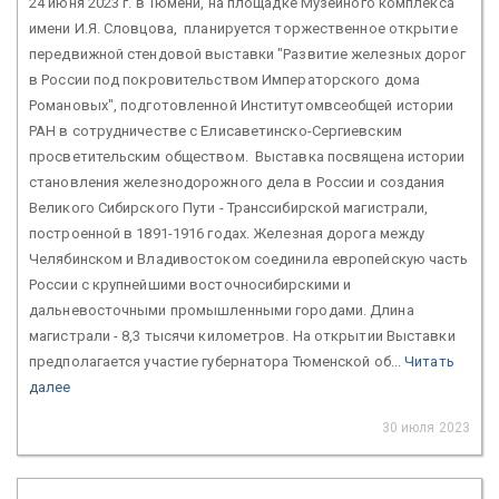
24 июня 2023 г. в Тюмени, на площадке Музейного комплекса
имени И.Я. Словцова, планируется торжественное открытие
передвижной стендовой выставки "Развитие железных дорог
в России под покровительством Императорского дома
Романовых", подготовленной Институтомвсеобщей истории
РАН в сотрудничестве с Елисаветинско-Сергиевским
просветительским обществом. Выставка посвящена истории
становления железнодорожного дела в России и создания
Великого Сибирского Пути - Транссибирской магистрали,
построенной в 1891-1916 годах. Железная дорога между
Челябинском и Владивостоком соединила европейскую часть
России с крупнейшими восточносибирскими и
дальневосточными промышленными городами. Длина
магистрали - 8,3 тысячи километров. На открытии Выставки
предполагается участие губернатора Тюменской об...
Читать
далее
30 июля 2023