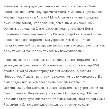
Многовековые традиции личной благотворительности были
заложены первыми Государями из Дома Романовых. Русские цари
Михаил Федорович и Алексей Михайлович из личных средств
оказывали помощь голодающим, ссыльным, заключенным.
Основные принципы благотворения под попечением Дома
Романовых были заложены при Императрице Екатерине II: по ее
решению благотворительным учреждениям был придан
государственный характер, финансирование осуществлялось как
за счет казны, так и за счет частных пожертвований.
Реорганизация основанных Екатериной II благотворительных
учреждений призрения и образования произошла в конце XVIII
столетия, когда Императрица Мария Федоровна, супруга
Императора Павла I, взяла их под свое личное руководство. Ею
был создан целый комплекс учебно-воспитательных,
медицинских и богаделенных благотворительных учреждений. Так
было основано Ведомство учреждений Императрицы Марии -
огромная структура благотворительной помощи под эгидой Дома
Романовых. Благодаря широким династическим связям