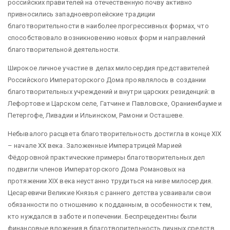
российских правителей на отечественную почву активно
привносились западноевропейские традиции
благотворительности в наиболее прогрессивных формах, что
способствовало возникновению новых форм и направлений
благотворительной деятельности.
Широкое личное участие в делах милосердия представителей
Российского Императорского Дома проявлялось в создании
благотворительных учреждений и внутри царских резиденций: в
Лефортове и Царском селе, Гатчине и Павловске, Ораниенбауме и
Петергофе, Ливадии и Ильинском, Рамони и Осташеве.
Небывалого расцвета благотворительность достигла в конце XIX
– начале XX века. Заложенные Императрицей Марией
Фёдоровной практические примеры благотворительных дел
подвигли членов Императорского Дома Романовых на
протяжении XIX века неустанно трудиться на ниве милосердия.
Цесаревичи Великие Князья с раннего детства усваивали свои
обязанности по отношению к подданным, в особенности к тем,
кто нуждался в заботе и попечении. Беспрецедентны были
финансовые вложения в благотворительность личных средств