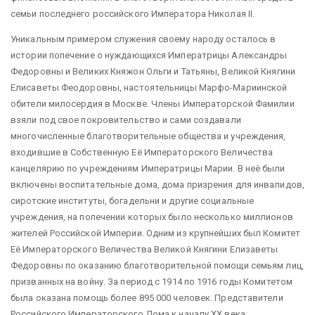
семьи последнего российского Императора Николая II.
Уникальным примером служения своему народу осталось в
истории попечение о нуждающихся Императрицы Александры
Федоровны и Великих Княжон Ольги и Татьяны, Великой Княгини
Елисаветы Феодоровны, настоятельницы Марфо-Мариинской
обители милосердия в Москве. Члены Императорской Фамилии
взяли под свое покровительство и сами создавали
многочисленные благотворительные общества и учреждения,
входившие в Собственную Её Императорского Величества
канцелярию по учреждениям Императрицы Марии. В неё были
включены воспитательные дома, дома призрения для инвалидов,
сиротские институты, богадельни и другие социальные
учреждения, на попечении которых было несколько миллионов
жителей Российской Империи. Одним из крупнейших был Комитет
Её Императорского Величества Великой Княгини Елизаветы
Федоровны по оказанию благотворительной помощи семьям лиц,
призванных на войну. За период с 1914 по 1916 годы Комитетом
была оказана помощь более 895 000 человек. Представители
Российского Императорского Дома к началу XX века