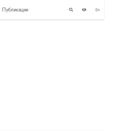
П
убликации
En