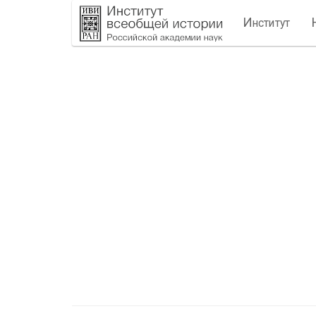
И
нститут