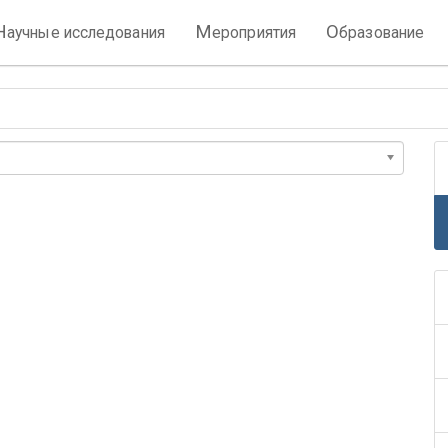
Н
М
О
аучные исследования
ероприятия
бразование