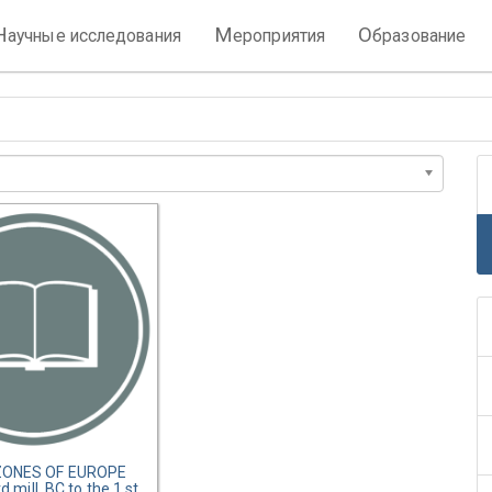
Н
М
О
аучные исследования
ероприятия
бразование
ONES OF EUROPE
d mill. BC to the 1 st