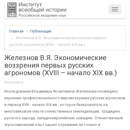
Меню
Главная
Публикации
Железнов В.Я. Экономические воззрения первых
русских агрономов (XVIII – начало XIX вв.)
Железнов В.Я. Экономические
воззрения первых русских
агрономов (XVIII – начало XIX вв.)
Монографии
Исследование Владимира Яковлевича Железнова посвящено
изучению профессионального мировоззрения русских агрономов
в период XVIII - начало XIX вв., которое базировалось на
многовековом опыте отечественных земледельцев, традициях
русского народа, западноевропейских новациях. Отечественный
агрономический опыт нашел отражение не только в