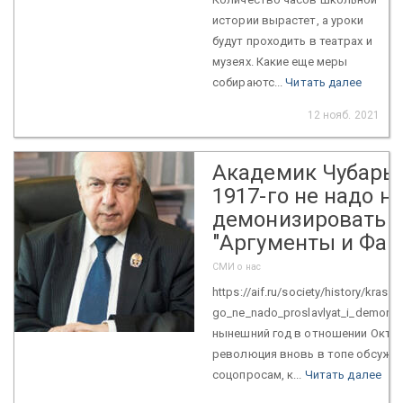
истории вырастет, а уроки
будут проходить в театрах и
музеях. Какие еще меры
собираютс...
Читать далее
12 нояб. 2021
Академик Чубарь
1917-го не надо ни
демонизировать /
"Аргументы и Фак
СМИ о нас
https://aif.ru/society/history/kra
go_ne_nado_proslavlyat_i_demoniz
нынешний год в отношении Октяб
революция вновь в топе ­обсужд
соцопросам, к...
Читать далее