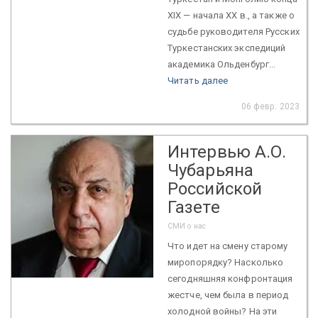
XIX — начала XX в., а также о
судьбе руководителя Русских
Туркестанских экспедиций
академика Ольденбург...
Читать далее
06 февр. 2023
Интервью А.О.
Чубарьяна
Российской
Газете
СМИ о нас
Что идет на смену старому
миропорядку? Насколько
сегодняшняя конфронтация
жестче, чем была в период
холодной войны? На эти