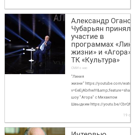
Александр Огано
Чубарьян принял
участие в
программах «Лин
жизни» и «Агора» 
ТК «Культура»
СМИ о нас
"Линия
жизни" https://youtube.com/watch
v=EeEjAbrhwIY&amp;feature=share 
шоу "Агора" с Михаилом
Швыдким https://youtu.be/CbrQMa
19 окт
Интервью