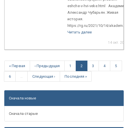
eshche-v-hvi-veke.html Академик
Александр Чубарьян. Живая
история.
https://rg.ru/2021/10/14/akadem...
Читать далее
14 окт. 2021
« Первая
‹ Предыдущая
1
2
3
4
5
6
…
Следующая ›
Последняя »
Сначала новые
Сначала старые