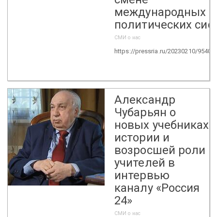
международных
политических сис
СМИ о нас
https://pressria.ru/20230210/95401
15
Александр
Чубарьян о
новых учебниках
истории и
возросшей роли
учителей в
интервью
каналу «Россия
24»
СМИ о нас