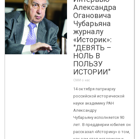
Александра
Огановича
Чубарьяна
журналу
«Историк»:
"ДЕВЯТЬ –
НОЛЬ В
ПОЛЬЗУ
ИСТОРИИ"
СМИ о нас
14 октября патриарху
российской исторической
науки академику РАН
Александру
Чубарьяну исполняется 90
лет. В преддверии юбилея он
рассказал «Историку» о том,
как сам стал историком и