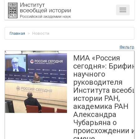
Меню
Главная
Новости
Фильтр
МИА «Россия
сегодня»: Брифин
научного
руководителя
Института всеобщ
истории РАН,
академика РАН
Александра
Чубарьяна о
происхождении и
смене