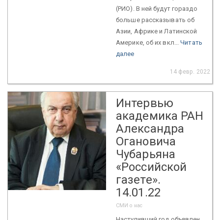
(РИО). В ней будут гораздо
больше рассказывать об
Азии, Африке и Латинской
Америке, об их вкл...
Читать
далее
14 февр. 2022
Интервью
академика РАН
Александра
Огановича
Чубарьяна
«Российской
газете».
14.01.22
СМИ о нас
Наступивший год объявлен