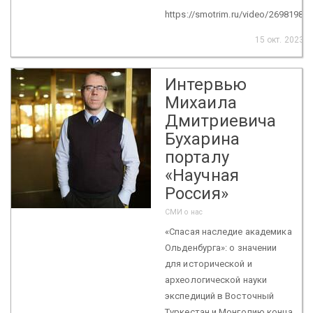
https://smotrim.ru/video/2698198
15 окт. 2023
Интервью
Михаила
Дмитриевича
Бухарина
порталу
«Научная
Россия»
СМИ о нас
«Спасая наследие академика
Ольденбурга»: о значении
для исторической и
археологической науки
экспедиций в Восточный
Туркестан и Монголию конца