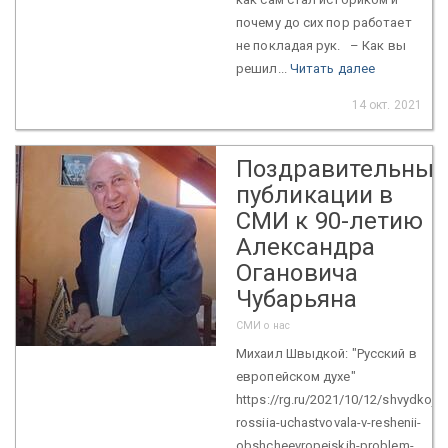
почему до сих пор работает
не покладая рук. – Как вы
решил...
Читать далее
14 окт. 2021
Поздравительные
публикации в
СМИ к 90-летию
Александра
Огановича
Чубарьяна
СМИ о нас
Михаил Швыдкой: "Русский в
европейском духе"
https://rg.ru/2021/10/12/shvydkoj-
rossiia-uchastvovala-v-reshenii-
obshcheevropejskih-problem-