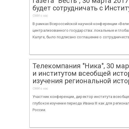
Газета "Весть", 30 марта 201
будет сотрудничать с Инсти
СМИ о нас
В рамках Всероссийской научной конференции «Вели
централизованного государства: локальные и глоба
Калуге, было подписано соглашение о сотрудничеств
Телекомпания "Ника", 30 мар
и институтом всеобщей ист
изучения региональной исто
СМИ о нас
Участник конференции, директор института всеобще
глубокое изучение периода Ивана III как для регион
России.