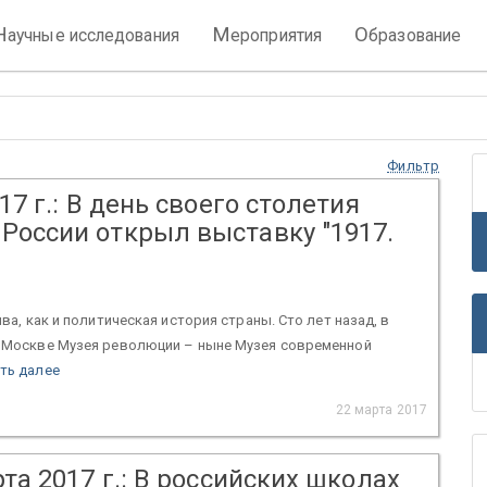
Н
М
О
аучные исследования
ероприятия
бразование
Фильтр
17 г.: В день своего столетия
России открыл выставку "1917.
ва, как и политическая история страны. Сто лет назад, в
в Москве Музея революции – ныне Музея современной
ть далее
22 марта 2017
та 2017 г.: В российских школах