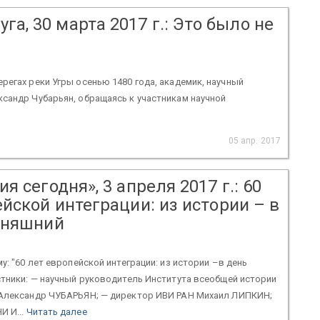
га, 30 марта 2017 г.: Это было не
егах реки Угры осенью 1480 года, академик, научный
сандр Чубарьян, обращаясь к участникам научной
05 апр. 2017
я сегодня», 3 апреля 2017 г.: 60
йской интеграции: из истории – в
дняшний
у: "60 лет европейской интеграции: из истории –в день
тники: — научный руководитель Института всеобщей истории
 Александр ЧУБАРЬЯН; — директор ИВИ РАН Михаил ЛИПКИН;
И И...
Читать далее