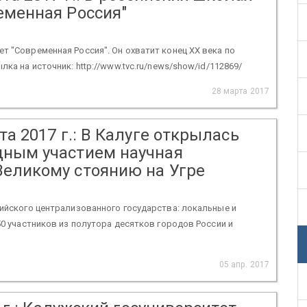
еменная Россия"
т "Современная Россия". Он охватит конец XX века по
ка на источник: http://www.tvc.ru/news/show/id/112869/
28 марта 2017
та 2017 г.: В Калуге открылась
дным участием научная
Великому стоянию на Угре
сийского централизованного государства: локальные и
50 участников из полутора десятков городов России и
05 апр. 2017