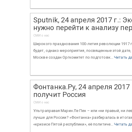
Sputnik, 24 апреля 2017 г.: 
нужно перейти к анализу пе
СМИ о нас
Широкого празднования 100-летия революции 1917 г
будет, однако мероприятия, посвященные этой дате, п
Москве создан Оргкомитет по подготовк...
Читать д
Фонтанка.Ру, 24 апреля 2017
получит Россия
СМИ о нас
Ультраправая Марин Ле Пен – или «ни правый, ни л
лучше для России? «Фонтанка» разбиралась в итогах 
«кризисе Пятой республики», её политиче...
Читать д