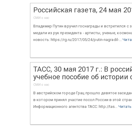
Российская газета, 24 мая 2
СМИ о нас
Владимир Путин вручил госнаграды и встретился с
медали из рук президента - артисты, ученые, космон
новость: https://rg.ru/2017/05/24/putin-nagradil-...
Чита
ТАСС, 30 мая 2017 г.: В рос
учебное пособие об истории
СМИ о нас
В австрийском городе Грац прошло девятое заседа
в котором принял участие посол России в этой стра
Информационного агентства ТАСС: http://tas...
Читать