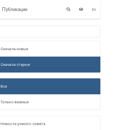
П
убликации
En
Сначала новые
Сначала старые
Все
Только важные
Новости ученого совета