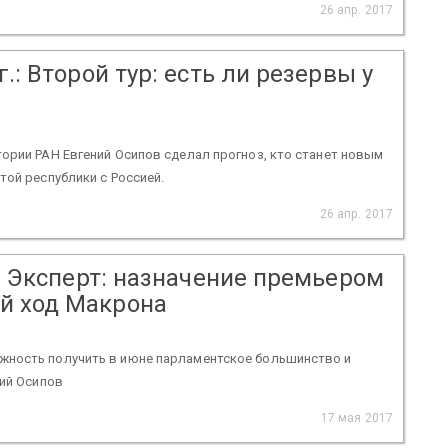
26 апр. 2017
.: Второй тур: есть ли резервы у
ории РАН Евгений Осипов сделал прогноз, кто станет новым
той республики с Россией.
26 апр. 2017
7: Эксперт: назначение премьером
й ход Макрона
жность получить в июне парламентское большинство и
ний Осипов
17 мая 2017