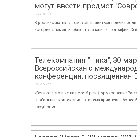
могут ввести предмет "Совр
СМИ о нас
В российских школах может появиться новый предме
истории, элементы обществознания и географии. Ссыл
Телекомпания "Ника", 30 мар
Всероссийская с междунаро
конференция, посвященная 
СМИ о нас
«Великое стояние на реке Угре и формирование Рос
глобальные контексты» - эта тема привлекла более 
зарубежья.