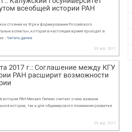
7 г.: Калужский госуниверситет
тутом всеобщей истории РАН
кое стояние на Угре и формирование Российского
льные аспекты», которая в настоящее время проходит в
е...
Читать далее
05 апр. 2017
та 2017 г.: Соглашение между КГУ
ории РАН расширит возможности
рии
й истории РАН Михаил Липкин считает очень важным
альной истории, так и для общемирового понимания развития
05 апр. 2017