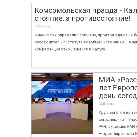
Комсомольская правда - Калу
стояние, а противостояние!
СМИ о нас
Именно так определил событие, произошедшее на бер
руководитель Института всеобщей истории РАН Алек
конференции открывшейся в Калуге.
МИА «Росси
лет Европе
день сего
СМИ о нас
Круглый стол на тем
сегодняшний". Учас
РАН, академик РАН
— врио директора Н