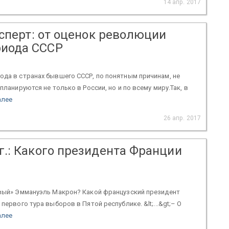
14 апр. 2017
Эксперт: от оценок революции
риода СССР
ода в странах бывшего СССР, по понятным причинам, не
ланируются не только в России, но и по всему миру.Так, в
алее
26 апр. 2017
 г.: Какого президента Франции
евый» Эммануэль Макрон? Какой французский президент
первого тура выборов в Пятой республике. &lt;...&gt;– О
алее