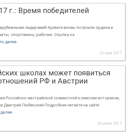
017 г.: Время победителей
 зарубежными лидерамиВ Кремле вновь получали ордена и
авты, спортсмены, рабочие. Ссылка на
ть далее
25 мая 2017
сийских школах может появиться
 отношений РФ и Австрии
ние Российско-австрийской совместной комиссии историков,
не Дмитрий Любинский Подробнее читайте на сайте
 далее
06 июня 2017