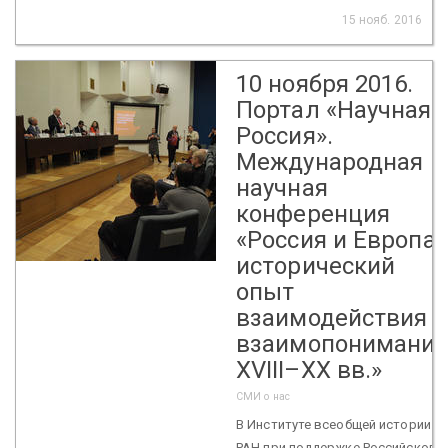
15 нояб. 2016
10 ноября 2016.
Портал «Научная
Россия».
Международная
научная
конференция
«Россия и Европа:
исторический
опыт
взаимодействия и
взаимопонимания
XVIII–XX вв.»
СМИ о нас
В Институте всеобщей истории
РАН при поддержке Российского