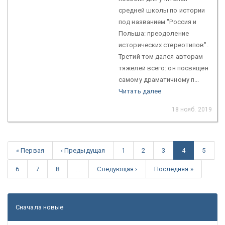
средней школы по истории
под названием "Россия и
Польша: преодоление
исторических стереотипов".
Третий том дался авторам
тяжелей всего: он посвящен
самому драматичному п...
Читать далее
18 нояб. 2019
« Первая
‹ Предыдущая
1
2
3
4
5
6
7
8
…
Следующая ›
Последняя »
Сначала новые