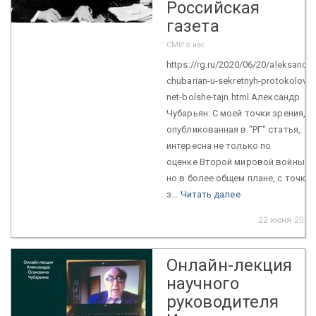
Российская
газета
СМИ о нас
https://rg.ru/2020/06/20/aleksandr-
chubarian-u-sekretnyh-protokolov-
net-bolshe-tajn.html Александр
Чубарьян: С моей точки зрения,
опубликованная в "РГ" статья,
интересна не только по
оценке Второй мировой войны,
но в более общем плане, с точки
з...
Читать далее
22 июня 2020
Онлайн-лекция
научного
руководителя