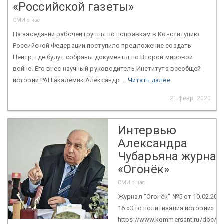
«Российской газеты»
СМИ о нас
На заседании рабочей группы по поправкам в Конституцию
Российской Федерации поступило предложение создать
Центр, где будут собраны документы по Второй мировой
войне. Его внес научный руководитель Института всеобщей
истории РАН академик Александр ...
Читать далее
21 февр. 2020
Интервью
Александра
Чубарьяна журнал
«Огонёк»
СМИ о нас
Журнал "Огонёк" №5 от 10.02.2020
16 «Это политизация истории»
https://www.kommersant.ru/doc/4