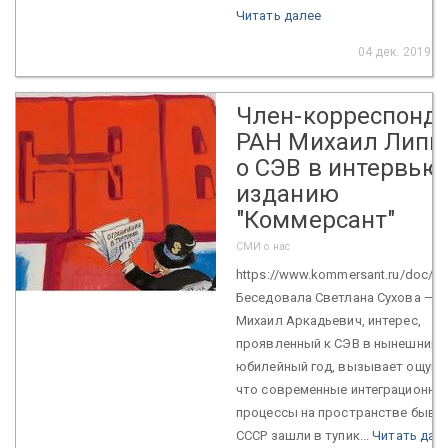
Читать далее
04 дек. 2019
Член-корреспонд
РАН Михаил Липк
о СЭВ в интервью
изданию
"Коммерсант"
СМИ о нас
https://www.kommersant.ru/doc/4
Беседовала Светлана Сухова —
Михаил Аркадьевич, интерес,
проявленный к СЭВ в нынешний
юбилейный год, вызывает ощуще
что современные интеграционны
процессы на пространстве бывш
СССР зашли в тупик...
Читать дал