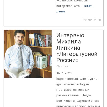
украинской комиссии
историков. Это...
Читать
далее
22 янв. 2020
Интервью
Михаила
Липкина
«Литературной
России»
СМИ о нас
16.01.2020
https://litrossia.ru/item/ya-ne-
igraju-v-konspirologiju/
Противостояние в ЦК
разных кланов – Тогда
возникает следующий очень
интересный вопрос, если мы