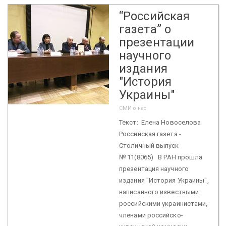
“Российская
газета” о
презентации
научного
издания
"История
Украины"
СМИ о нас
Текст: Елена Новоселова
Российская газета -
Столичный выпуск
№ 11(8065) В РАН прошла
презентация научного
издания "История Украины",
написанного известными
российскими украинистами,
членами российско-