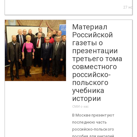
27 нояб
Материал
Российской
газеты о
презентации
третьего тома
совместного
российско-
польского
учебника
истории
СМИ о нас
В Москве презентуют
последнюю часть
российско-польского
пособия для учителей