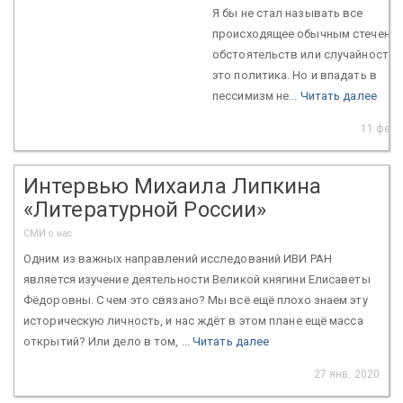
Я бы не стал называть все
происходящее обычным стечени
обстоятельств или случайность
это политика. Но и впадать в
пессимизм не...
Читать далее
11 февр
Интервью Михаила Липкина
«Литературной России»
СМИ о нас
Одним из важных направлений исследований ИВИ РАН
является изучение деятельности Великой княгини Елисаветы
Фёдоровны. С чем это связано? Мы всё ещё плохо знаем эту
историческую личность, и нас ждёт в этом плане ещё масса
открытий? Или дело в том, ...
Читать далее
27 янв. 2020