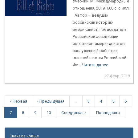
Учебник. М.: Международные
отношения, 2019. 600 с. с илл.
Автор – ведущий
российский историк-
американист, председатель
Российской ассоциации
историков-американистов,
заслуженный работник
высшей школы Российской
Фе...
Читать далее
27 февр. 2019
« Первая
‹ Предыдущая
…
3
4
5
6
7
8
9
10
Следующая ›
Последняя »
Сначала новые