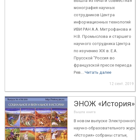
Вышла из печати совместная
монография научных
сотрудников Центра
информационных технологий
ИВИ РАН А.А. Митрофанова и
Н.В. Промыслова и старшего
научного сотрудника Центра
по изучению XIX в. Е.А.
Прусской "Россия во
французской прессе периода
Рев...
Читать далее
12 сент. 2019
ЭНОЖ «История»
Вышла книга
В новом выпуске Электронного
научно-образовательного журна
«История» собраны статьи,