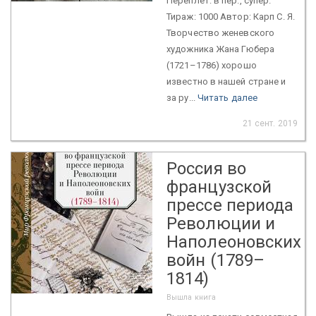
Переплет: в пер., супер.
Тираж: 1000 Автор: Карп С. Я.
Творчество женевского
художника Жана Гюбера
(1721–1786) хорошо
известно в нашей стране и
за ру...
Читать далее
21 сент. 2019
Россия во
французской
прессе периода
Революции и
Наполеоновских
войн (1789–
1814)
Вышла книга