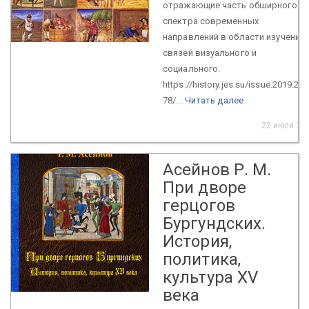
отражающие часть обширного
спектра современных
направлений в области изучения
связей визуального и
социального.
https://history.jes.su/issue.2019.2.4.
78/...
Читать далее
22 июля 20
Асейнов Р. М.
При дворе
герцогов
Бургундских.
История,
политика,
культура XV
века