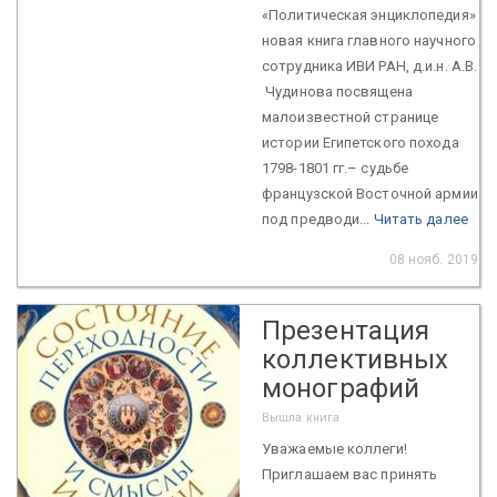
«Политическая энциклопедия»
новая книга главного научного
сотрудника ИВИ РАН, д.и.н. А.В.
Чудинова посвящена
малоизвестной странице
истории Египетского похода
1798-1801 гг.– судьбе
французской Восточной армии
под предводи...
Читать далее
08 нояб. 2019
Презентация
коллективных
монографий
Вышла книга
Уважаемые коллеги!
Приглашаем вас принять