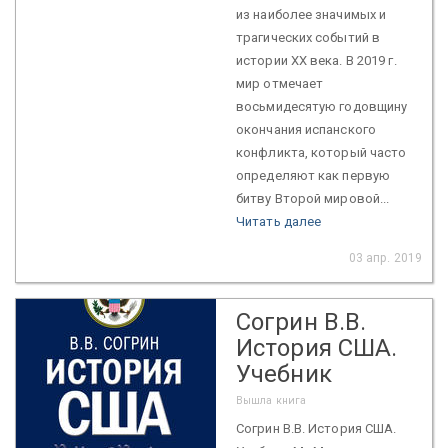
из наиболее значимых и
трагических событий в
истории ХХ века. В 2019 г.
мир отмечает
восьмидесятую годовщину
окончания испанского
конфликта, который часто
определяют как первую
битву Второй мировой...
Читать далее
03 апр. 2019
Согрин В.В.
История США.
Учебник
Вышла книга
Согрин В.В. История США.