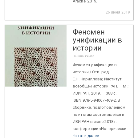
Aracne, 2019.
26 июня 2019
Феномен
унификации в
истории
Вышла книга
Феномен унификации в
истории / Отв. ред.
Е.Н. Кириллова; Институт
всеобщей истории РАН. — М.:
ИВИ РАН, 2019. — 388 с. —
ISBN 978-5-94067-469-2. В
сборнике, подготовленном
по итогам состоявшейся в
ИВИ РАН в июне 2018 г.
конференции «Исторически...
Читать далее