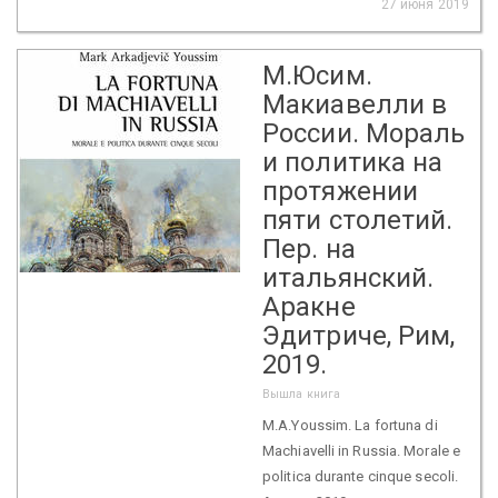
27 июня 2019
М.Юсим.
Макиавелли в
России. Мораль
и политика на
протяжении
пяти столетий.
Пер. на
итальянский.
Аракне
Эдитриче, Рим,
2019.
Вышла книга
M.A.Youssim. La fortuna di
Machiavelli in Russia. Morale e
politica durante cinque secoli.