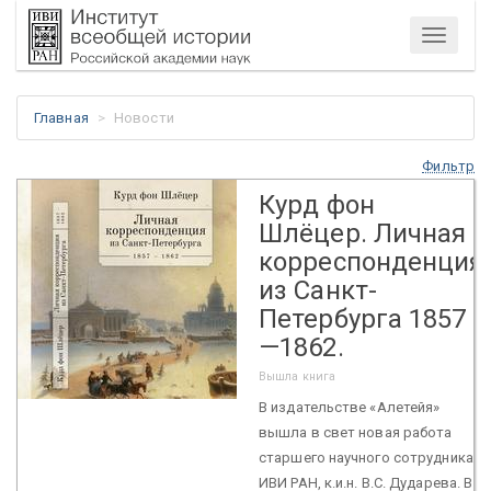
Меню
Главная
Новости
Фильтр
Курд фон
Шлёцер. Личная
корреспонденция
из Санкт-
Петербурга 1857
—1862.
Вышла книга
В издательстве «Алетейя»
вышла в свет новая работа
старшего научного сотрудника
ИВИ РАН, к.и.н. В.С. Дударева. В