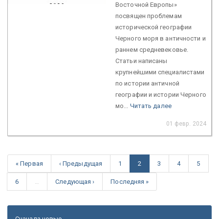
Восточной Европы»
посвящен проблемам
исторической географии
Черного моря в античности и
раннем средневековье.
Статьи написаны
крупнейшими специалистами
по истории античной
географии и истории Черного
мо...
Читать далее
01 февр. 2024
« Первая
‹ Предыдущая
1
2
3
4
5
6
…
Следующая ›
Последняя »
Сначала новые