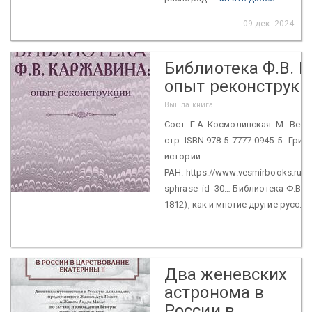
09 дек. 2024
Библиотека Ф.В. 
опыт реконструкц
Вышла книга
Cост. Г.А. Космолинская. М.: Весь
стр. ISBN 978-5-7777-0945-5. Гри
истории
РАН. https://www.vesmirbooks.ru/
sphrase_id=30… Библиотека Ф.В. 
1812), как и многие другие русс...
Два женевских
астронома в
России в