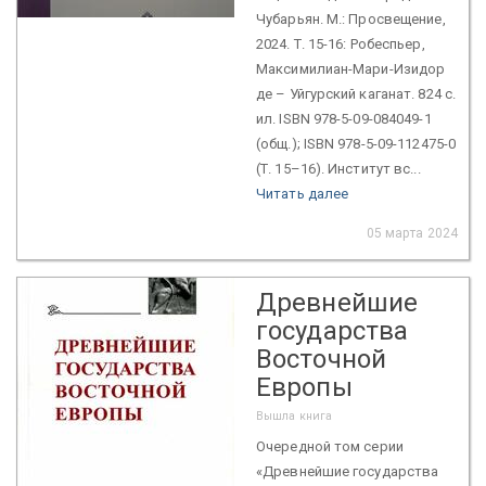
Чубарьян. М.: Просвещение,
2024. Т. 15-16: Робеспьер,
Максимилиан-Мари-Изидор
де – Уйгурский каганат. 824 с.
ил. ISBN 978-5-09-084049-1
(общ.); ISBN 978-5-09-112475-0
(Т. 15–16). Институт вс...
Читать далее
05 марта 2024
Древнейшие
государства
Восточной
Европы
Вышла книга
Очередной том серии
«Древнейшие государства