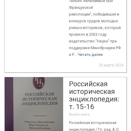
Тальен: нелюбимый сын
Французской
революции", победившая в
конкурсе трудов молодых
ученых-историков, который
провело в 2023 году
издательство "Наука" при
поддержке Минобрнауки РФ
и Р...
Читать далее
25 марта 2024
Российская
историческая
энциклопедия:
т. 15-16
Вышла книга
Российская историческая
энциклопедия / Гл. ред. А.О.