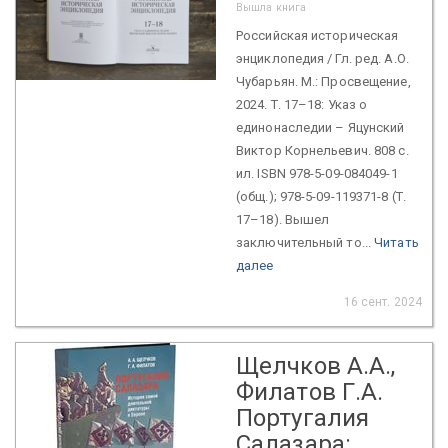
Вышла книга
Российская историческая
энциклопедия / Гл. ред. А.О.
Чубарьян. М.: Просвещение,
2024. Т. 17–18: Указ о
единонаследии – Яцунский
Виктор Корнельевич. 808 с.
ил. ISBN 978-5-09-084049-1
(общ.); 978-5-09-119371-8 (Т.
17–18). Вышел
заключительный то...
Читать
далее
16 сент. 2024
Щелчков А.А.,
Филатов Г.А.
Португалия
Салазара: