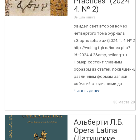
Practices" (2024. T.
4. Nº 2)
Вышла книга
Увидел свет второй номер
четвертого тома журнала
«Graphosphaera» (2024. T. 4. Nº 2):
http://writing.igh.ru/index.php?
id=2024-4-2&amp;setlang=ru
Номер состоит главным
образом из статей, посвященных
различным формам записи
событий с годичными да...
Читать далее
30 марта 2025
Альберти Л.Б.
Opera Latina
(Латинские