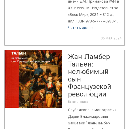
имени Е.М. Примакова РАН в
XXI веке». М.: Издательство
«Весь Мир», 2024.– 312 с.,
илл. ISBN 978-5-7777-0930-1. ...
Читать далее
06 мая 2024
Жан-Ламбер
Тальен:
нелюбимый
сын
Французской
революции
Вышла книга
Опубликована монография
Дарьи Владимировны
Зайцевой "Жан-Ламбер