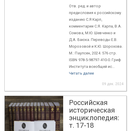
Отв. ред. и автор
предисловия к российскому
изданию С.Я Карп,
комментарии С.Я. Карпа, В.А.
Сомова, М.Ю. Шевченко и
Д.А. Баюка. Переводы Е.В.
Морозовой и К.Ю. Шорохова.
М.: Паулсен, 2024. 576 стр.
ISBN 978-5-98797-410-0. Гриф
Института всеобщей ис...
Читать далее
09 дек. 2024
Российская
историческая
энциклопедия:
т. 17-18