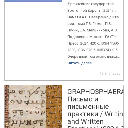
Древнейшие государства
Восточной Европы. 2024 г.:
Памяти А.В. Назаренко / Отв.
ред. тома Т.В. Гимон, П.В.
Лукин, Е.А. Мельникова, А.В.
Подосинов. Москва: ГАУГН-
Пресс, 2024. 420 с. ISSN 1560-
1382, ISBN 978-5-6053743-0-5
Очередной том ежегодника...
Читать далее
18 апр. 2025
GRAPHOSPHAERA:
Письмо и
письменные
практики / Writing
and Written