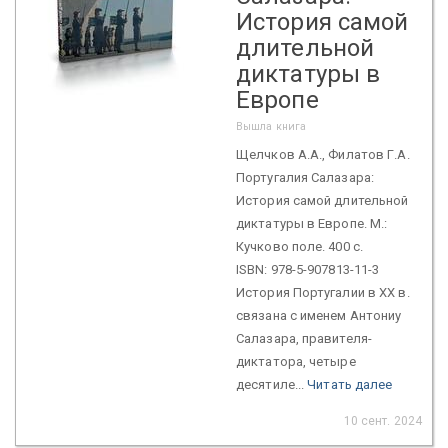
История самой
длительной
диктатуры в
Европе
Вышла книга
Щелчков А.А., Филатов Г.А.
Португалия Салазара:
История самой длительной
диктатуры в Европе. М.:
Кучково поле. 400 с.
ISBN: 978-5-907813-11-3
История Португалии в ХХ в.
связана с именем Антониу
Салазара, правителя-
диктатора, четыре
десятиле...
Читать далее
10 сент. 2024