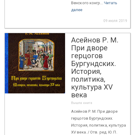
Венского конгр...
Читать
далее
09 июля 2019
Асейнов Р. М.
При дворе
герцогов
Бургундских.
История,
политика,
культура XV
века
Вышла книга
Асейнов Р. М. При дворе
герцогов Бургундских.
История, политика, культура
XV века. / Отв. ред. Ю. П.