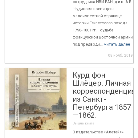
сотрудника ИВИ РАН, д.и.н. А.В.
Чудинова посвящена
малоизвестной странице
истории Египетского похода
1798-1801 гг.– судьбе
французской Восточной армии
под предводи...
Читать далее
08 нояб. 2019
Курд фон
Шлёцер. Личная
корреспонденция
из Санкт-
Петербурга 1857
—1862.
Вышла книга
В издательстве «Алетейя»