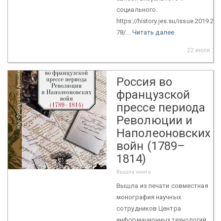
социального.
https://history.jes.su/issue.2019.2.4.
78/...
Читать далее
22 июля 20
Россия во
французской
прессе периода
Революции и
Наполеоновских
войн (1789–
1814)
Вышла книга
Вышла из печати совместная
монография научных
сотрудников Центра
информационных технологий