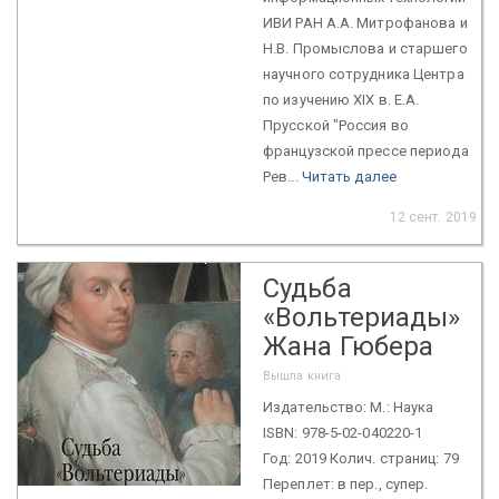
ИВИ РАН А.А. Митрофанова и
Н.В. Промыслова и старшего
научного сотрудника Центра
по изучению XIX в. Е.А.
Прусской "Россия во
французской прессе периода
Рев...
Читать далее
12 сент. 2019
Судьба
«Вольтериады»
Жана Гюбера
Вышла книга
Издательство: М.: Наука
ISBN: 978-5-02-040220-1
Год: 2019 Колич. страниц: 79
Переплет: в пер., супер.