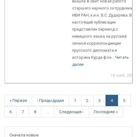
вышла в свет новая работа
старшего научного сотрудника
ИВИ РАН, к.и.н. В.С. Дударева. В
настоящей публикации
представлен перевод с
немецкого языка на русский
личной корреспонденции
прусского дипломата и
историка Курда фон...
Читать
далее
18 нояб. 2019
« Первая
‹ Предыдущая
1
2
3
4
5
6
7
8
…
Следующая ›
Последняя »
Сначала новые