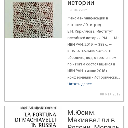
истории
Вышла книга
Феномен унификации в
истории / Отв. ред.
Е.Н. Кириллова; Институт
всеобщей истории РАН. — М.:
ИВИ РАН, 2019. — 388 с. —
ISBN 978-5-94067-469-2. В
сборнике, подготовленном
по итогам состоявшейся в
ИВИ РАН в июне 2018 г.
конференции «Исторически...
Читать далее
08 мая 2019
М.Юсим.
Макиавелли в
России. Мораль