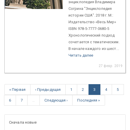
энциклопедия Владимира
Согрина "Энциклопедия
истории США". 2018 г. М.:
Издательство «Весь Мир»
ISBN 978-5-7777-0680-5
Хронологический подход
сочетается с тематическим.
В начале каждого из шест...
Читать далее
27 февр. 2019
« Первая
‹ Предыдущая
1
2
3
4
5
6
7
…
Следующая ›
Последняя »
Сначала новые