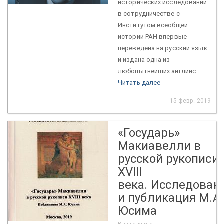
исторических исследований
в сотрудничестве с
Институтом всеобщей
истории РАН впервые
переведена на русский язык
и издана одна из
любопытнейших английс...
Читать далее
15 февр. 2019
«Государь»
Макиавелли в
русской рукописи
XVIII
века. Исследован
и публикация М.А.
Юсима