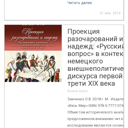
Читать далее
31 янв. 2019
Проекция
разочарований и
надежд: «Русский
вопрос» в контекс
немецкого
внешнеполитичес
дискурса первой
трети XIX века
Вышла книга
Заиченко О.В. 2018 г. М.: Издател
«Весь Мир» ISBN 978-5-7777-0740
Объектом исторического анализа
предложенном вниманию читате
исследовании являются сочинени