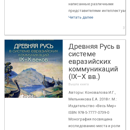
написанные различными
представителями интеллектуально
Читать далее
31 я
Древняя Русь в
системе
евразийских
коммуникаций
(IX–X вв.)
Вышла книга
Авторы: Коновалова И.Г.,
Мельникова Е.А. 2018 г. М.:
Издательство «Весь Мир»
ISBN 978-5-7777-0739-0
Монография посвящена
исследованию места и роли