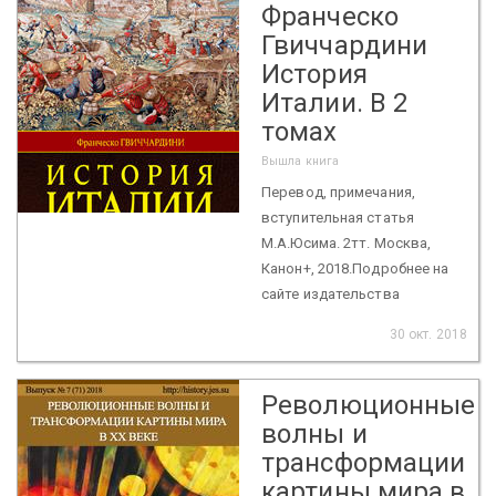
Франческо
Гвиччардини
История
Италии. В 2
томах
Вышла книга
Перевод, примечания,
вступительная статья
М.А.Юсима. 2тт. Москва,
Канон+, 2018.Подробнее на
сайте издательства
30 окт. 2018
Революционные
волны и
трансформации
картины мира в