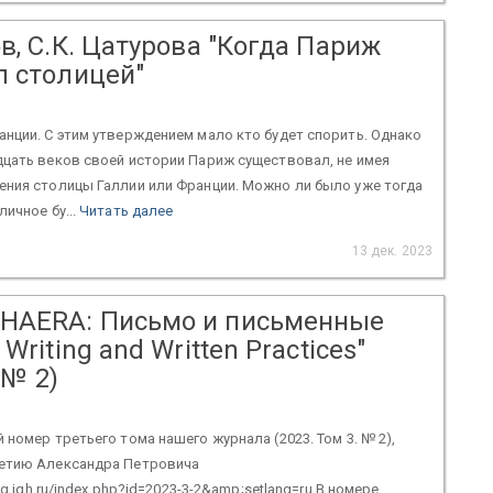
в, С.К. Цатурова "Когда Париж
л столицей"
нции. С этим утверждением мало кто будет спорить. Однако
цать веков своей истории Париж существовал, не имея
ения столицы Галлии или Франции. Можно ли было уже тогда
ичное бу...
Читать далее
13 дек. 2023
HAERA: Письмо и письменные
Writing and Written Practices"
. № 2)
 номер третьего тома нашего журнала (2023. Том 3. № 2),
етию Александра Петровича
ing.igh.ru/index.php?id=2023-3-2&amp;setlang=ru В номере