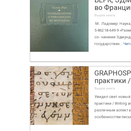
во Франции
Вышла книга
М.: Ладомир: Наука,
5-86218-649-9 «Раз
со- чинение Эдмунд
государствен...
Чит
GRAPHOSP
практики / 
Вышла книга
Увидел свет новый
практики / Writing a
различным аспектам
особенностям письм