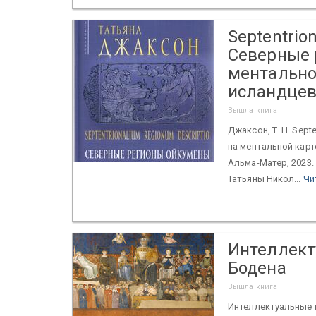
Septentrio
Северные 
ментально
исландце
Вышла книга
Джаксон, Т. Н. Sept
на ментальной карт
Альма-Матер, 2023.
Татьяны Никол...
Чи
Интеллект
Бодена
Вышла книга
Интеллектуальные 