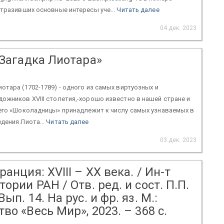
отразивших основные интересы уче...
Читать далее
04 дек. 2023
«Загадка Лиотара»
отара (1702-1789) - одного из самых виртуозных и
ожников XVIII столетия,-хорошо известно в нашей стране и
его «Шоколадницы» принадлежит к числу самых узнаваемых в
дения Лиота...
Читать далее
03 дек. 2023
ранция: XVIII – XX века. / Ин-т
тории РАН / Отв. ред. и сост. П.П.
ып. 14. На рус. и фр. яз. М.:
во «Весь Мир», 2023. – 368 c.