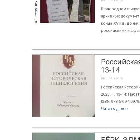
Вышла книга
В очередном выпус
архивных документ
конца XVIII в. до н
российскими и фран
Российская
13-14
Вышла книга
Российская историче
2023. Т. 13-14: Наба
ISBN 978-5-09-10979
Читать далее
БЁРК, ЭД