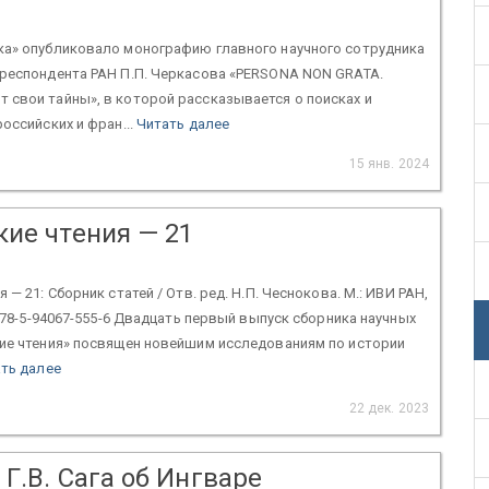
ка» опубликовало монографию главного научного сотрудника
рреспондента РАН П.П. Черкасова «PERSONA NON GRATA.
 свои тайны», в которой рассказывается о поисках и
оссийских и фран...
Читать далее
15 янв. 2024
кие чтения — 21
 — 21: Сборник статей / Отв. ред. Н.П. Чеснокова. М.: ИВИ РАН,
 978-5-94067-555-6 Двадцать первый выпуск сборника научных
кие чтения» посвящен новейшим исследованиям по истории
ть далее
22 дек. 2023
Г.В. Сага об Ингваре