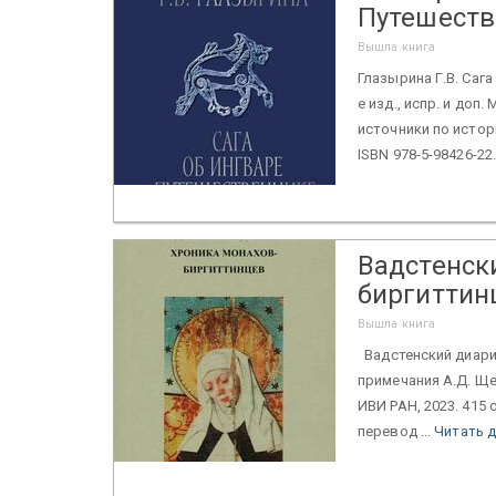
Путешеств
Вышла книга
Глазырина Г.В. Сага
е изд., испр. и доп.
источники по истор
ISBN 978-5-98426-22.
Вадстенск
биргиттин
Вышла книга
Вадстенский диарий
примечания А.Д. Ще
ИВИ РАН, 2023. 415 
перевод ...
Читать 