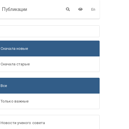
П
убликации
En
Сначала новые
Сначала старые
Все
Только важные
Новости ученого совета