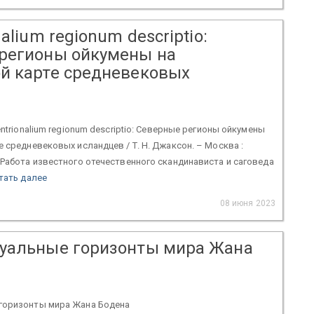
nalium regionum descriptio:
регионы ойкумены на
й карте средневековых
в
entrionalium regionum descriptio: Северные регионы ойкумены
е средневековых исландцев / Т. Н. Джаксон. – Москва :
 Работа известного отечественного скандинависта и саговеда
тать далее
08 июня 2023
уальные горизонты мира Жана
горизонты мира Жана Бодена