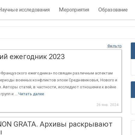
Н
М
О
аучные исследования
ероприятия
бразование
Фильтр
ий ежегодник 2023
«Французского ежегодника» посвящен различным аспектам
периоды военных конфликтов эпохи Средневековья, Нового и
 Авторы статей, в частности, исследуют отношение к войне
рупп и ...
Читать далее
26 янв. 2024
ON GRATA. Архивы раскрывают
ы