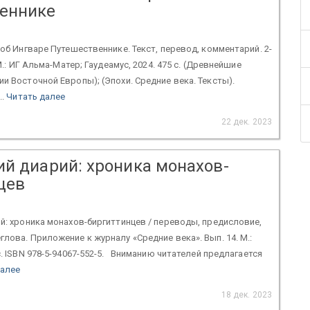
еннике
 об Ингваре Путешественнике. Текст, перевод, комментарий. 2-
 М.: ИГ Альма-Матер; Гаудеамус, 2024. 475 с. (Древнейшие
ии Восточной Европы); (Эпохи. Средние века. Тексты).
..
Читать далее
22 дек. 2023
ий диарий: хроника монахов-
цев
: хроника монахов-биргиттинцев / переводы, предисловие,
глова. Приложение к журналу «Средние века». Вып. 14. М.:
с. ISBN 978-5-94067-552-5. Вниманию читателей предлагается
далее
18 дек. 2023