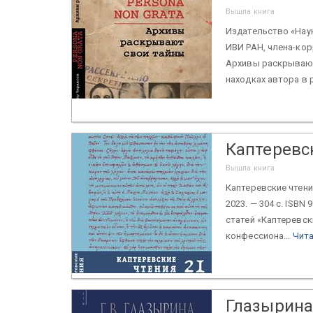
Вышла книга
Издательство «Нау
ИВИ РАН, члена-ко
Архивы раскрывают
находках автора в р
Каптеревс
Вышла книга
Каптеревские чтения
2023. — 304 с. ISBN
статей «Каптеревс
конфессиона...
Чита
Глазырина 