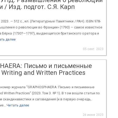
 / Изд. подгот. С.Я. Карп
 2023. — 512 c., ил. (Литературные Памятники / РАН). ISBN 978-
мышления о революции во Франции» (1790) — самое известное
а Бёрка (1730?—1797), выдающегося британского оратора и
ать далее
05 сент. 2023
HAERA: Письмо и письменные
Writing and Written Practices
 номер журнала "GRAPHOSPHAERA: Письмо и письменные
nd Written Practices" (2023. Том 3. № 1). В том вошли статьи по
 скандинавистики и саговедения (и в первую очередь,
е...
Читать далее
26 июня 2023