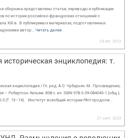
ке сборника представлены статьи, переводы и публикации
ов по истории российско-французских отношений с
ачала XXI в. В публикуемых материалах, подготовленных
цузскими автор...
Читать далее
24 окт. 2023
 историческая энциклопедия: т.
ская энциклопедия / Гл. ред. А.О. Чубарьян. М.: Просвещение,
тея – Робертсон Уильям. 808 с. ил. ISBN 978-5-09-084049-1 (общ.);
5-5 (Т. 13–14). Институт всеобщей истории РАН продолж...
21 сент. 2023
МУНД. Размышления о революции