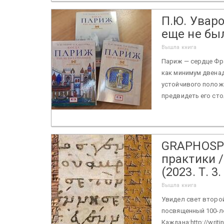
П.Ю. Уваро
еще не бы
Вышла книга
Париж — сердце Фра
как минимум двенад
устойчивого полож
предвидеть его стол
GRAPHOSP
практики / 
(2023. Т. 3
Вышла книга
Увидел свет второй
посвященный 100-л
Каждана:http://writ