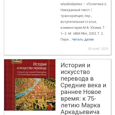
wladátelystwu – «Политика»).
Неизданный текст /
транскрипция, пер.,
вступительная статья,
комментарии М.А. Юсима. Т.
1–2. М.: ИВИ РАН, 2025. Т. 2.
Пере...
Читать далее
28 нояб. 2025
История и
искусство
перевода в
Средние века и
раннее Новое
время: к 75-
летию Марка
Аркадьевича