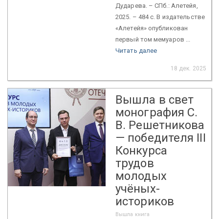
Дударева. – СПб.: Алетейя,
2025. – 484 с. В издательстве
«Алетейя» опубликован
первый том мемуаров ...
Читать далее
18 дек. 2025
Вышла в свет
монография С.
В. Решетникова
— победителя III
Конкурса
трудов
молодых
учёных-
историков
Вышла книга