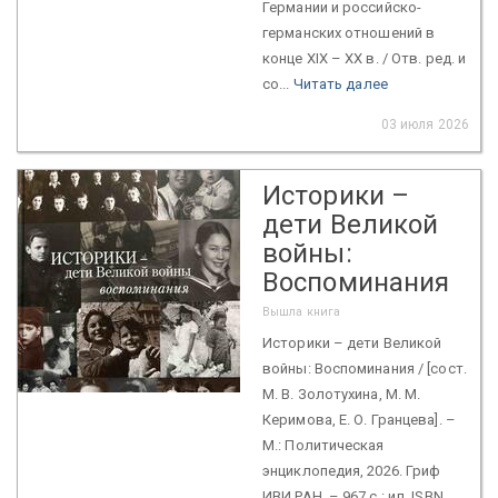
Германии и российско-
германских отношений в
конце XIX – ХХ в. / Отв. ред. и
со...
Читать далее
03 июля 2026
Историки –
дети Великой
войны:
Воспоминания
Вышла книга
Историки – дети Великой
войны: Воспоминания / [сост.
М. В. Золотухина, М. М.
Керимова, Е. О. Гранцева]. –
М.: Политическая
энциклопедия, 2026. Гриф
ИВИ РАН. – 967 с.: ил. ISBN