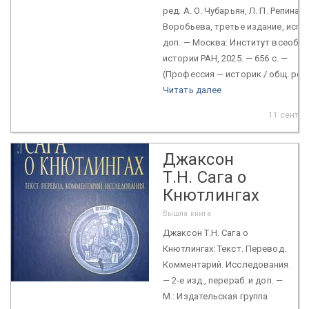
ред. А. О. Чубарьян, Л. П. Репина, О
Воробьева, третье издание, испр.
доп. — Москва: Институт всеобщ
истории РАН, 2025. — 656 с. —
(Профессия — историк / общ. ред. 
Читать далее
11 сент. 
Джаксон
Т.Н. Сага о
Кнютлингах
Вышла книга
Джаксон Т.Н. Сага о
Кнютлингах: Текст. Перевод.
Комментарий. Исследования.
— 2-е изд., перераб. и доп. —
М.: Издательская группа