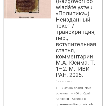
(Razgowôri ob
wladátelystwu –
«Политика»).
Неизданный
текст /
транскрипция,
пер.,
вступительная
статья,
комментарии
М.А. Юсима. Т.
1–2. М.: ИВИ
РАН, 2025.
Вышла книга
Т. 1. Латино-славянский
оригинал. – 466 с. Юрий
Крижанич. Беседы о
правлении (Razgowôri ob