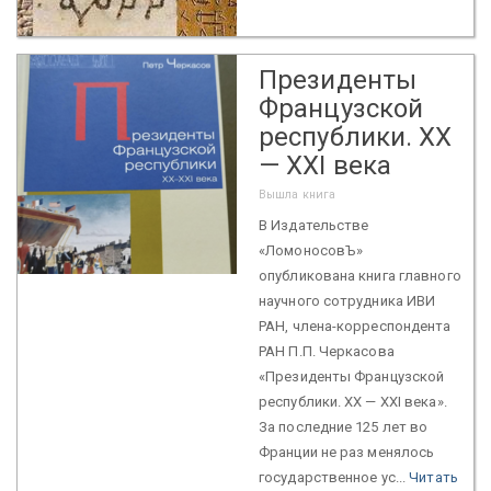
Президенты
Французской
республики. XX
— XXI века
Вышла книга
В Издательстве
«ЛомоносовЪ»
опубликована книга главного
научного сотрудника ИВИ
РАН, члена-корреспондента
РАН П.П. Черкасова
«Президенты Французской
республики. XX — XXI века».
За последние 125 лет во
Франции не раз менялось
государственное ус...
Читать