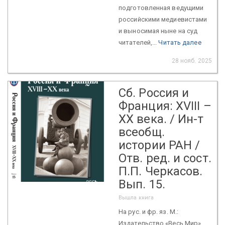
подготовленная ведущими
российскими медиевистами
и выносимая ныне на суд
читателей,...
Читать далее
28 нояб. 2025
Сб. Россия и
Франция: XVIII –
XX века. / Ин-т
всеобщ.
истории РАН /
Отв. ред. и сост.
П.П. Черкасов.
Вып. 15.
Вышла книга
На рус. и фр. яз. М.:
Издательство «Весь Мир»,