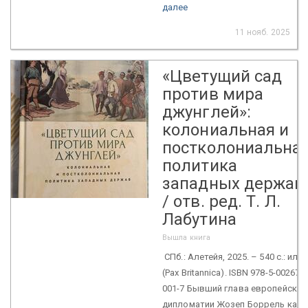
далее
11 нояб. 2025
«Цветущий сад
против мира
джунглей»:
колониальная и
постколониальна
политика
западных держав
/ отв. ред. Т. Л.
Лабутина
Вышла книга
СПб.: Алетейя, 2025. – 540 с.: ил.
(Pax Britannica). ISBN 978-5-00267-
001-7 Бывший глава европейской
дипломатии Жозеп Боррель как-