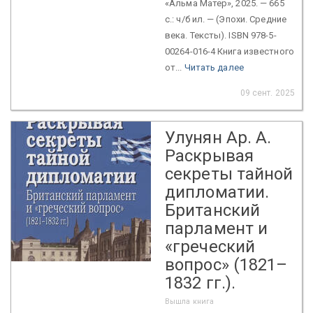
«Альма Матер», 2025. — 665
с.: ч/б ил. — (Эпохи. Средние
века. Тексты). ISBN 978-5-
00264-016-4 Книга известного
от...
Читать далее
09 сент. 2025
Улунян Ар. А.
Раскрывая
секреты тайной
дипломатии.
Британский
парламент и
«греческий
вопрос» (1821–
1832 гг.).
Вышла книга