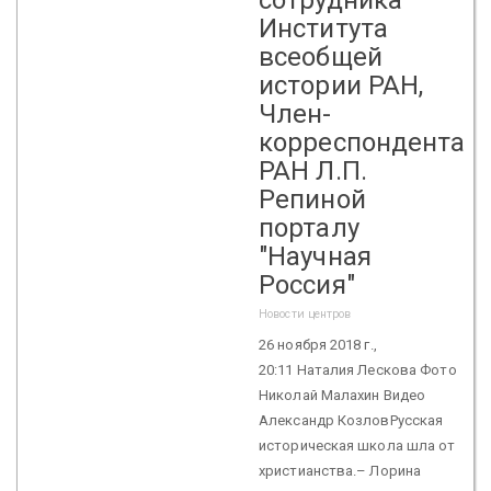
Института
всеобщей
истории РАН,
Член-
корреспондента
РАН Л.П.
Репиной
порталу
"Научная
Россия"
Новости центров
26 ноября 2018 г.,
20:11 Наталия Лескова Фото
Николай Малахин Видео
Александр КозловРусская
историческая школа шла от
христианства.– Лорина