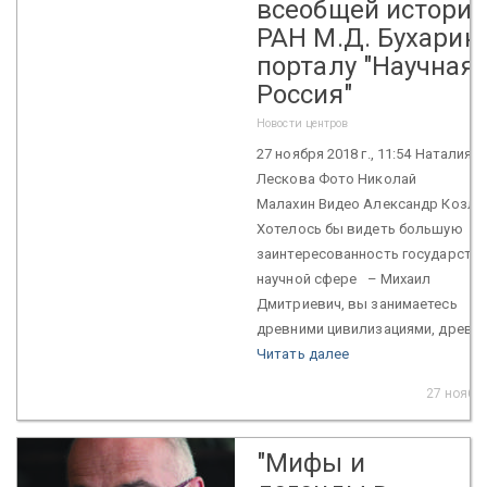
всеобщей истори
РАН М.Д. Бухарин
порталу "Научная
Россия"
Новости центров
27 ноября 2018 г., 11:54 Наталия
Лескова Фото Николай
Малахин Видео Александр Козл
Хотелось бы видеть большую
заинтересованность государства
научной сфере – Михаил
Дмитриевич, вы занимаетесь
древними цивилизациями, древн..
Читать далее
27 нояб. 
"Мифы и