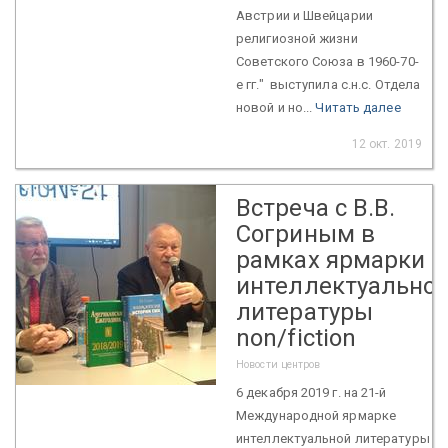
Австрии и Швейцарии
религиозной жизни
Советского Союза в 1960-70-
е гг." выступила с.н.с. Отдела
новой и но...
Читать далее
12 окт. 2019
Встреча с В.В.
Согриным в
рамках ярмарки
интеллектуально
литературы
non/fiction
Новости центров
6 декабря 2019 г. на 21-й
Международной ярмарке
интеллектуальной литературы