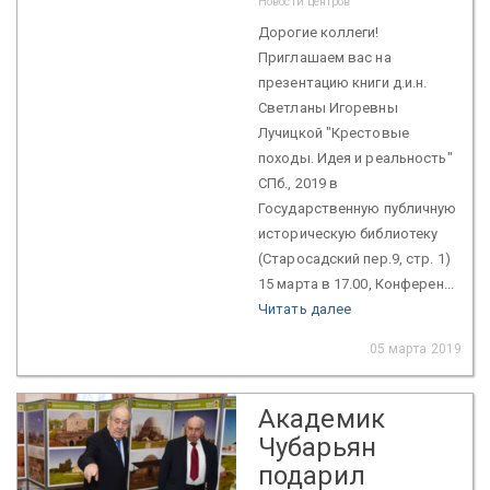
Новости центров
Дорогие коллеги!
Приглашаем вас на
презентацию книги д.и.н.
Светланы Игоревны
Лучицкой "Крестовые
походы. Идея и реальность"
СПб., 2019 в
Государственную публичную
историческую библиотеку
(Старосадский пер.9, стр. 1)
15 марта в 17.00, Конферен...
Читать далее
05 марта 2019
Академик
Чубарьян
подарил