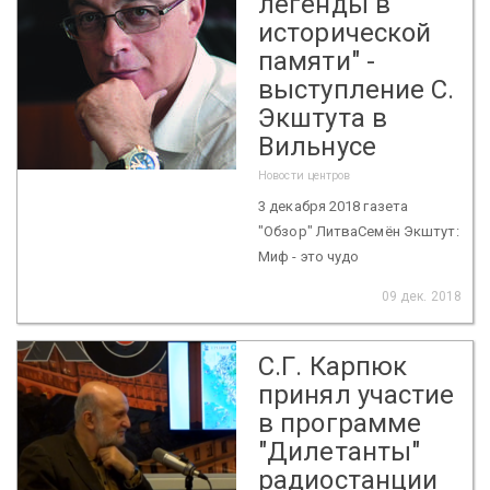
легенды в
исторической
памяти" -
выступление С.
Экштута в
Вильнусе
Новости центров
3 декабря 2018 газета
"Обзор" ЛитваСемён Экштут:
Миф - это чудо
09 дек. 2018
С.Г. Карпюк
принял участие
в программе
"Дилетанты"
радиостанции