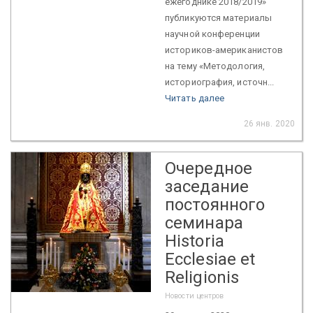
ежегоднике 2018/2019»
публикуются материалы
научной конференции
историков-американистов
на тему «Методология,
историография, источн...
Читать далее
26 янв. 2020
Очередное
заседание
постоянного
семинара
Historia
Ecclesiae et
Religionis
Новости центров