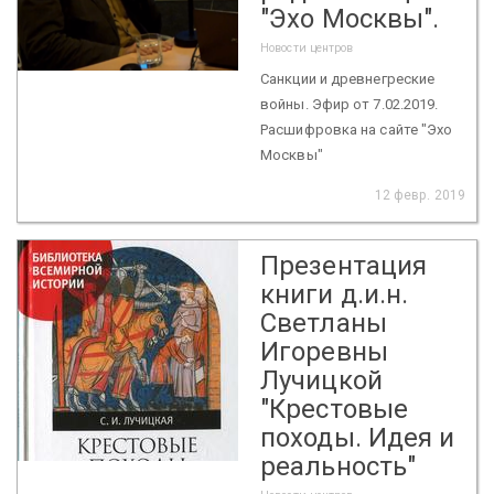
"Эхо Москвы".
Новости центров
Санкции и древнегреские
войны. Эфир от 7.02.2019.
Расшифровка на сайте "Эхо
Москвы"
12 февр. 2019
Презентация
книги д.и.н.
Светланы
Игоревны
Лучицкой
"Крестовые
походы. Идея и
реальность"