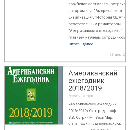
non/fiction состоялась встреча с
автором книг "Американская
цивилизация", "История США" и
ответственным редактором
"Американского ежегодника"
главным научным сотрудником ...
Читать далее
09 дек. 201
Американский
ежегодник
2018/2019
Новости центров
«Американский ежегодник
2018/2019» Отв. ред. проф.
В.В. Согрин М.: Весь Мир,
2019. 344 с. В «Американском