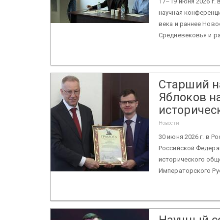
17–19 июня 2026 г.
научная конференц
века и раннее Нов
Средневековья и ра
Старший н
Яблоков н
историчес
Новости
30 июня 2026 г. в 
Российской Федера
исторического обще
Императорского Рус
Научный с