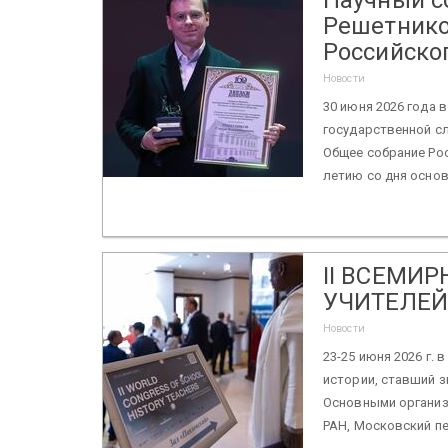
Решетнико
Российско
Новости
30 июня 2026 года 
государственной с
Общее собрание Рос
летию со дня основ
II ВСЕМИ
УЧИТЕЛЕЙ
Новости
23-25 июня 2026 г.
истории, ставший 
Основными организ
РАН, Московский пе