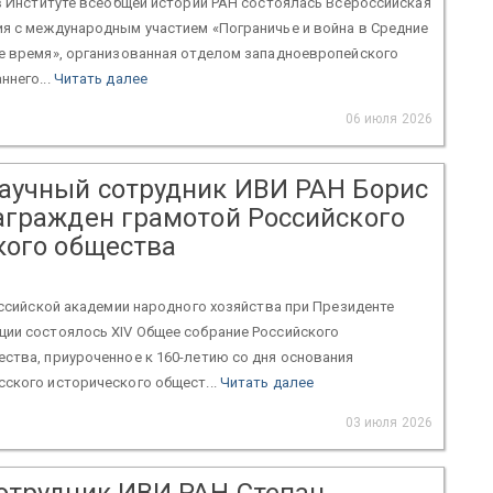
 в Институте всеобщей истории РАН состоялась Всероссийская
ия с международным участием «Пограничье и война в Средние
ое время», организованная отделом западноевропейского
ннего...
Читать далее
06 июля 2026
аучный сотрудник ИВИ РАН Борис
агражден грамотой Российского
кого общества
Российской академии народного хозяйства при Президенте
ции состоялось XIV Общее собрание Российского
ства, приуроченное к 160-летию со дня основания
ского исторического общест...
Читать далее
03 июля 2026
отрудник ИВИ РАН Степан