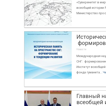
«Суверенитет в ми
всеобщей истории Р
Министерство просв
Историчес
формирова
Новости
Международная нау
СНГ: формирование 
Институт всеобщей
фонда гуманита...
Ч
Главный н
всеобщей 