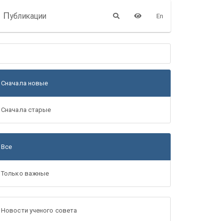
П
убликации
En
Сначала новые
Сначала старые
Все
Только важные
Новости ученого совета