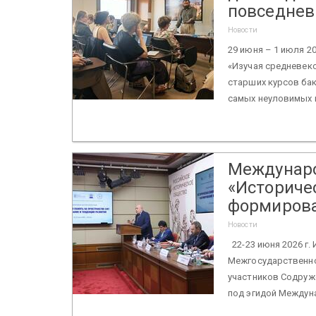
повседнев
Новости
29 июня – 1 июля 2
«Изучая средневек
старших курсов бак
самых неуловимых м
Междунаро
«Историче
формирова
Новости
22-23 июня 2026 г.
Межгосударственно
участников Содруж
под эгидой Междуна