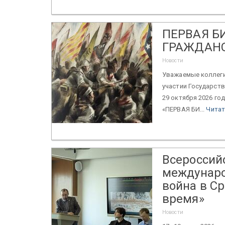
ПЕРВАЯ Б
ГРАЖДАНС
Новости
Уважаемые коллеги!
участии Государств
29 октября 2026 г
«ПЕРВАЯ БИ...
Читат
Всероссий
междунаро
война в С
время»
Новости