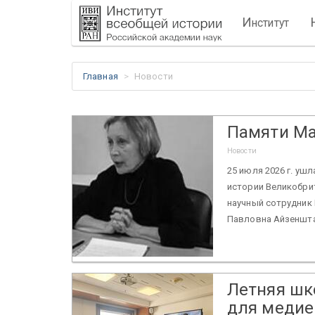
И
нститут
Главная
Новости
Памяти М
Новости
25 июля 2026 г. уш
истории Великобрит
научный сотрудник
Павловна Айзеншта
Летняя шк
для медие