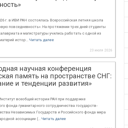
ность»
026 г. в ИВИ РАН состоялась Всероссийская летняя школа
овую повседневность». На протяжении трех дней студенты
алавриата и магистратуры учились работать с одной из
атерий истор...
Читать далее
23 июля 2026
дная научная конференция
ская память на пространстве СНГ:
ние и тенденции развития»
 Институт всеобщей истории РАН при поддержке
го фонда гуманитарного сотрудничества государств-
ества Независимых Государств и Российского фонда мира
родной ассоциации (...
Читать далее