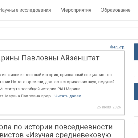
Н
М
О
аучные исследования
ероприятия
бразование
Фильтр
арины Павловны Айзенштат
ла из жизни известный историк, признанный специалист по
ании Нового времени, доктор исторических наук, ведущий
 Института всеобщей истории РАН Марина
т. Марина Павловна прор...
Читать далее
25 июля 2026
ола по истории повседневности
вистов «Изучая средневековую