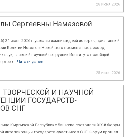
28 июня 2026
лы Сергеевны Намазовой
026) 21 июня 2026 г. ушла из жизни видный историк, признанный
рии Бельгии Нового и Новейшего времени, профессор,
х наук, главный научный сотрудник Института всеобщей
ергеев...
Читать далее
25 июня 2026
М ТВОРЧЕСКОЙ И НАУЧНОЙ
ЕНЦИИ ГОСУДАРСТВ-
ОВ СНГ
толице Кыргызской Республике Бишкеке состоялся XIX-й Форум
ой интеллигенции государств-участников СНГ. Форум прошел