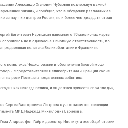
кадемик Александр Оганович Чубарьян подчеркнул важной
временной жизни», и сообщил, что в обсудении различных её
о из научных центров России, но и более чем двадцати стран
ергей Евгеньевич Нарышкин напомнил о 70 миллионах жертв
и сложилис ь не в одночасье. Основную ответственность, по
 и предвоенная политика Великобритании и Франции не
го комплекса Чехословакии в обеспечении боевой мощи
говоры с представителями Великобритании и Франции как не
лся на роли Польши в предвоенных событиях.
годня как никогда велика, и он должен принести свои плоды»,
сии Сергея Викторовича Лаврова к участникам конференции
ртамента МИД Надежда Михайловна Баринова.
Геза Андреас фон Гайр и директор Института всеобщей стории