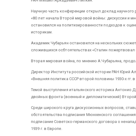
РАН Михаил Аркадьевич Липкин.
Научную часть конференции открыл доклад научного 
«80 лет начала Второй мировой войны: дискуссии и м
остановился на политизированности подходов к оценк
историкам.
Академик Чубарьян остановился на нескольких сюжета
сложившихся осбтоятельствах «Сталин пожертвовал 
Вторая мировая война, по мнению А.Чубарьяна, продо
Директор Института российской истории РАН Юрий А
«Внешняя политика СССР второй половины 1930-х гг. в 
Темой выступления итальянского историка Антонио Дж
двойных фронта (военный и дипломатический) Второй
Среди широкого круга дискуссионных вопросов, став
обстоятельства подписания Мюнхенского соглашения 1
подписание Советско-германского договора о ненападе
1939 г. в Европе.