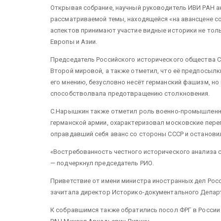
Открывая собрание, научный руководитель ИВИ РАН а
рассматриваемой темы, находящейся «на авансцене со
аспектов принимают участие видные историки не тольк
Европы и Азии.
Председатель Российского исторического общества С
Второй мировой, а также отметил, что её предпосылк
его мнению, безусловно несёт германский фашизм, но
способстволвала предотвращению столкновения.
С.Нарышкин также отметил роль военно-промышленно
германской армии, охарактеризовал московские пере
оправдавший себя аванс со стороны СССР и останови
«Востребованность честного исторического анализа се
— подчеркнул председатель РИО.
Приветствие от имени министра иностранных дел Рос
зачитала директор Историко-документального Депа
К собравшимся также обратились посол ФРГ в России 