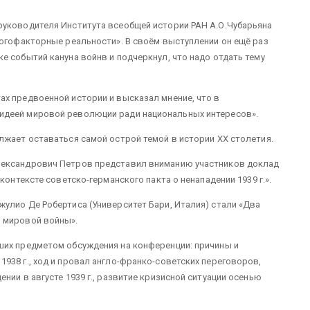
руководителя Института всеобщей истории РАН А.О.Чубарьяна
ногофакторные реальности». В своём выступлении он ещё раз
е событий кануна войнв и подчеркнул, что надо отдать тему
х предвоенной истории и высказал мнение, что в
идеей мировой революции ради национальных интересов».
лжает оставаться самой острой темой в истории XX столетия.
лександрович Петров представил вниманию участников доклад
контексте советско-германского пакта о ненападении 1939 г.».
улио Де Робертиса (Университет Бари, Италия) стали «Два
 мировой войны».
ших предметом обсуждения на конференции: причины и
938 г., ход и провал англо-франко-советских переговоров,
нии в августе 1939 г., развитие кризисной ситуации осенью