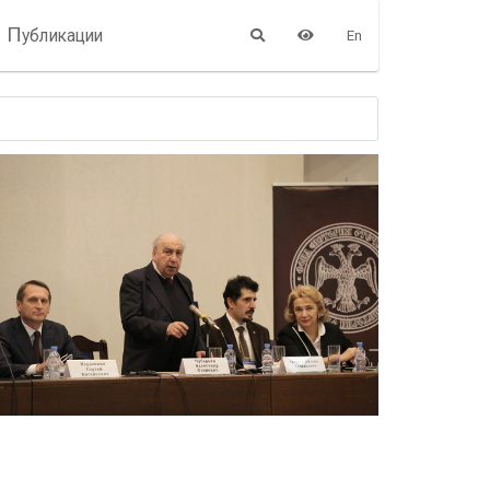
П
убликации
En