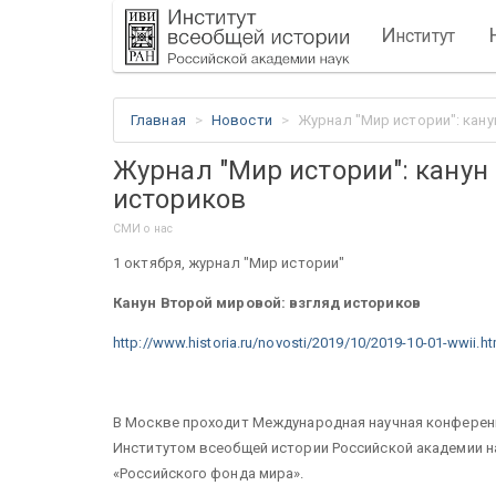
И
нститут
Главная
Новости
Журнал "Мир истории": кан
Журнал "Мир истории": канун
историков
СМИ о нас
1 октября, журнал "Мир истории"
Канун Второй мировой: взгляд историков
http://www.historia.ru/novosti/2019/10/2019-10-01-wwii.h
В Москве проходит Международная научная конференц
Институтом всеобщей истории Российской академии н
«Российского фонда мира».