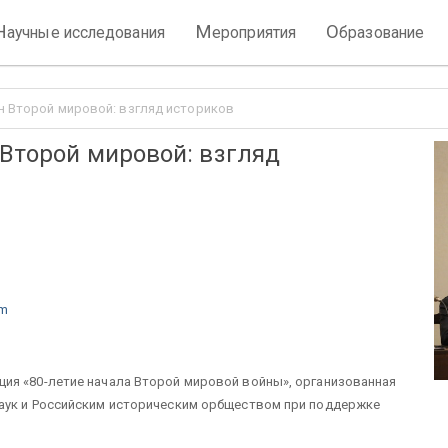
Н
М
О
аучные исследования
ероприятия
бразование
ун Второй мировой: взгляд историков
 Второй мировой: взгляд
tm
ия «80-летие начала Второй мировой войны», организованная
аук и Российским историческим орбществом при поддержке