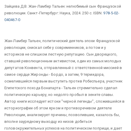
Зайцева Д.В. Жан-Ламбер Тальен: нелюбимый сын Французской
революции. Санкт-Петербург: Наука, 2024. 250 с. ISBN:
978-5-02-
040467-0
Жан-Ламбер Тальен, политический деятель эпохи Французской
революции, снискал себе у современников, а потом и у
историков не слишком лестную репутацию. Сын дворецкого,
ставший революционным активистом, один из самых молодых
депутатов Конвента, отправленный с ответственной миссией в
самое сердце Жиронды - Бордо, а затем, 9 термидора,
осмелившийся первым выступить против Робеспьера, участник
Египетского похода Бонапарта - Тальен стремительно сделал
политическую карьеру, но недолго пробыл в зените славы.
Автор книги исследует истоки "черной легенды", сложившейся в
историографии об этом ярком и противоречивом деятеле
Революции, анализирует причины, позволившие, казалось бы,
вполне заурядному выходцу из низов добиться
головокружительных успехов на политическом поприще, и дает