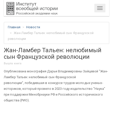
Меню
Главная
Новости
Жан-Ламбер Тальен: нелюбимый сын Французской
революции
Жан-Ламбер Тальен: нелюбимый
сын Французской революции
Вышла книга
Опубликована монография Дарьи Владимировны Зайцевой "Жан-
Ламбер Тальен: нелюбимый сын Французской
революции", победившая в конкурсе трудов молодых ученых-
историков, который провело в 2023 году издательство "Наука"
при поддержке Минобрнауки РФ и Российского исторического
общества (РИО).