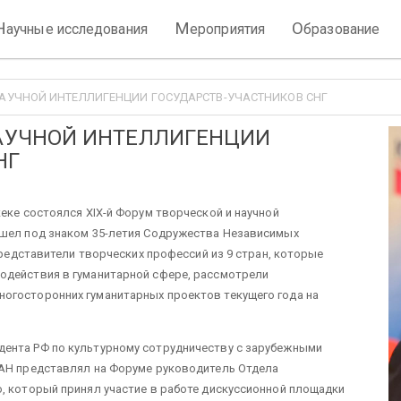
Н
М
О
аучные исследования
ероприятия
бразование
 НАУЧНОЙ ИНТЕЛЛИГЕНЦИИ ГОСУДАРСТВ-УЧАСТНИКОВ СНГ
НАУЧНОЙ ИНТЕЛЛИГЕНЦИИ
НГ
еке состоялся XIX-й Форум творческой и научной
ошел под знаком 35-летия Содружества Независимых
 представители творческих профессий из 9 стран, которые
одействия в гуманитарной сфере, рассмотрели
огосторонних гуманитарных проектов текущего года на
ента РФ по культурному сотрудничеству с зарубежными
РАН представлял на Форуме руководитель Отдела
, который принял участие в работе дискуссионной площадки