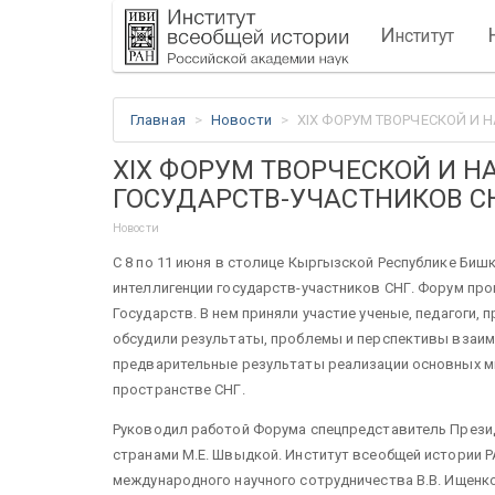
И
нститут
Главная
Новости
XIX ФОРУМ ТВОРЧЕСКОЙ И
XIX ФОРУМ ТВОРЧЕСКОЙ И 
ГОСУДАРСТВ-УЧАСТНИКОВ С
Новости
С 8 по 11 июня в столице Кыргызской Республике Бишк
интеллигенции государств-участников СНГ. Форум пр
Государств. В нем приняли участие ученые, педагоги,
обсудили результаты, проблемы и перспективы взаим
предварительные результаты реализации основных мн
пространстве СНГ.
Руководил работой Форума спецпредставитель Презид
странами М.Е. Швыдкой. Институт всеобщей истории 
международного научного сотрудничества В.В. Ищенко