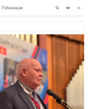
П
убликации
En