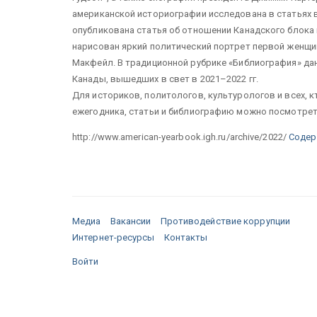
американской историографии исследована в статьях в
опубликована статья об отношении Канадского блока к 
нарисован яркий политический портрет первой женщи
Макфейл. В традиционной рубрике «Библиография» дан
Канады, вышедших в свет в 2021–2022 гг.
Для историков, политологов, культурологов и всех, 
ежегодника, статьи и библиографию можно посмотрет
http://www.american-yearbook.igh.ru/archive/2022/
Содер
Медиа
Вакансии
Противодействие коррупции
Интернет-ресурсы
Контакты
Войти