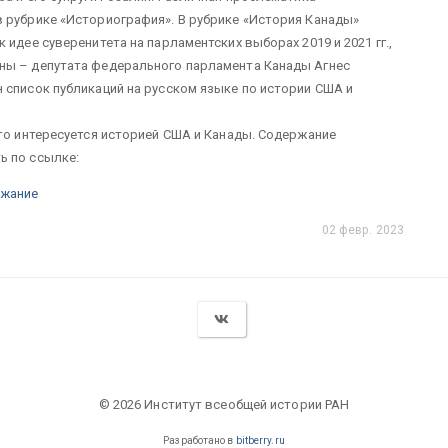
 рубрике «Историография». В рубрике «История Канады»
идее суверенитета на парламентских выборах 2019 и 2021 гг.,
ны – депутата федерального парламента Канады Агнес
 список публикаций на русском языке по истории США и
кто интересуется историей США и Канады. Содержание
ь по ссылке:
жание
02 февр. 2023
© 2026 Институт всеобщей истории РАН
Разработано в
bitberry.ru