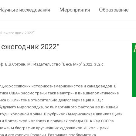
Н
М
О
аучные исследования
ероприятия
бразование
й ежегодник 2022"
 ежегодник 2022"
 В.В.Согрин. М.: Издательство "Весь Мир" 2022. 352 с.
ущих российских историков-американистов и канадоведов. В
тика США» рассмотрены такие внутри- и внешнеполитические
тика Б. Клинтона относительно денуклеаризации КНДР,
 будущего миропорядка, роль партийного фактора во внешней
 годы холодной войны. В рубриках «Американская цивилизация»
й и Британской империях и причинах победы США над СССР в
зложены биографии крупнейших художников «Школы реки
а и его супруги Розалин. Различная проблематика