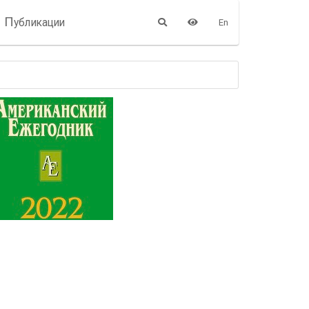
П
убликации
En