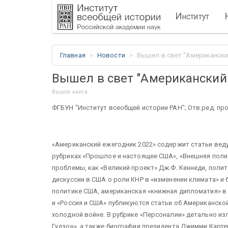
И
нститут
Главная
Новости
Вышел в свет "Американски
Вышел в свет "Американский
Вышла книга
ФГБУН "Институт всеобщей истории РАН"; Отв.ред. проф.
«Американский ежегодник 2022» содержит статьи вед
рубриках «Прошлое и настоящее США», «Внешняя поли
проблемы, как «Великий проект» Дж.Ф. Кеннеди, поли
дискуссии в США о роли КНР в «изменении климата» и
политике США, американская «книжная дипломатия» в
и «Россия и США» публикуются статьи об Американско
холодной войне. В рубрике «Персоналии» детально и
Гудзон», а также биографии президента Джимми Картер