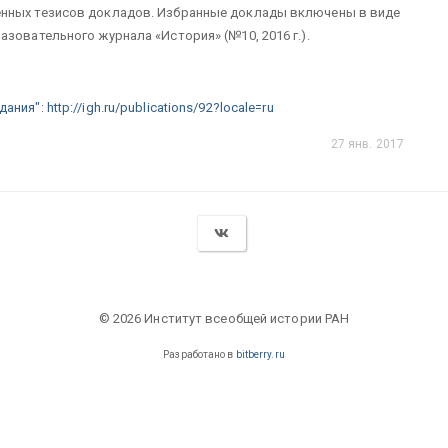
енных тезисов докладов. Избранные доклады включены в виде
зовательного журнала «История» (№10, 2016 г.).
дания"
:
http://igh.ru/publications/92?locale=ru
27 янв. 2017
© 2026 Институт всеобщей истории РАН
Разработано в
bitberry.ru