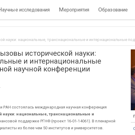
Н
М
О
аучные исследования
ероприятия
бразование
ой науки: национальные, транснациональные и интернациональные по
ызовы исторической науки:
альные и интернациональные
ной научной конференции
.
рии РАН состоялась международная научная конференция
й науки: национальные, транснациональные и
нансовой поддержке РГНФ (проект 16-01-14061). В пленарной
циалисты из более чем 50 институтов и университетов.