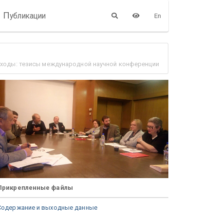
П
убликации
En
дходы: тезисы международной научной конференции
Прикрепленные файлы
Содержание и выходные данные