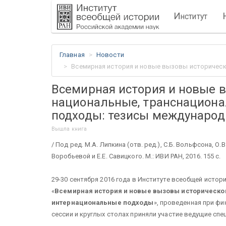
И
нститут
Главная
Новости
Всемирная история и новые вызовы историческ
Всемирная история и новые в
национальные, транснацион
подходы: тезисы международ
Вышла книга
/ Под ред. М.А. Липкина (отв. ред.), С.Б. Вольфсона, О.В
Воробьевой и Е.Е. Савицкого. М.: ИВИ РАН, 2016. 155 с.
29-30 сентября 2016 года в Институте всеобщей исто
«
Всемирная история и новые вызовы историческо
интернациональные подходы
», проведенная при фи
сессии и круглых столах приняли участие ведущие спе