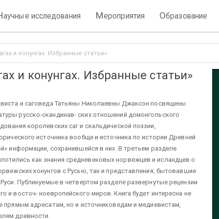
Н
М
О
аучные исследования
ероприятия
бразование
сагах и конунгах. Избранные статьи»
агах и конунгах. Избранные статьи»
ависта и саговеда Татьяны Николаевны Джаксон посвящены
туры русско-скандинав- ских отношений домонгольского
дования королевских саг и скальдической поэзии,
торического источника вообще и источника по истории Древней
ой» информации, сохранившейся в них. В третьем разделе
лотились как знания средневековых норвежцев и исландцев о
орвежских конунгов с Русью, так и представления, бытовавшие
 Руси. Публикуемые в четвертом разделе развернутые рецензии
о и восточ- ноевропейского миров. Книга будет интересна не
е прямым адресатам, но и источниковедам и медиевистам,
елям древности.