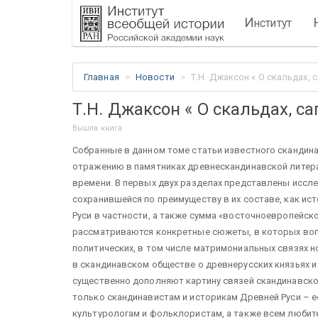
И
нститут
Главная
Новости
Т.Н. Джаксон « О скальдах, 
Т.Н. Джаксон « О скальдах, с
Вышла книга
Собранные в данном томе статьи известного скандин
отражению в памятниках древнескандинавской литера
времени. В первых двух разделах представлены иссле
сохранившейся по преимуществу в их составе, как ис
Руси в частности, а также сумма «восточноевропейск
рассматриваются конкретные сюжеты, в которых воп
политических, в том числе матримониальных связях н
в скандинавском обществе о древнерусских князьях и
существенно дополняют картину связей скандинавског
только скандинавистам и историкам Древней Руси – е
культурологам и фольклористам, а также всем любит