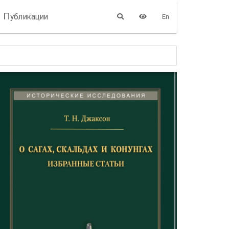
П
убликации
En