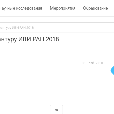
Н
М
О
аучные исследования
ероприятия
бразование
рантуру ИВИ РАН 2018
антуру ИВИ РАН 2018
01 нояб. 2018