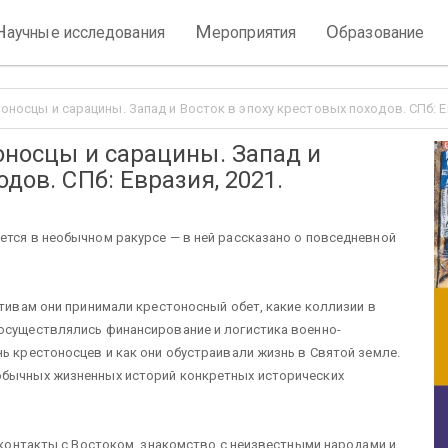
Н
М
О
аучные исследования
ероприятия
бразование
тоносцы и сарацины. Запад и Восток в эпоху крестовых походов. СПб: Е
тоносцы и сарацины. Запад и
дов. СПб: Евразия, 2021.
ется в необычном ракурсе — в ней рассказано о повседневной
отивам они принимали крестоносный обет, какие коллизии в
 осуществлялись финансирование и логистика военно-
ь крестоносцев и как они обустраивали жизнь в Святой земле.
обычных жизненных историй конкретных исторических
и контакты с Востоком, знакомство с неизвестными народами и