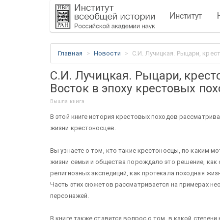
И
нститут
Главная
Новости
С.И. Лучицкая. Рыцари, крес
С.И. Лучицкая. Рыцари, крес
Восток в эпоху крестовых похо
Вышла книга
В этой книге история крестовых походов рассматрива
жизни крестоносцев.
Вы узнаете о том, кто такие крестоносцы, по каким м
жизни семьи и общества порождало это решение, как
религиозных экспедиций, как протекала походная жизн
Часть этих сюжетов рассматривается на примерах не
персонажей.
В книге также ставится вопрос о том, в какой степен