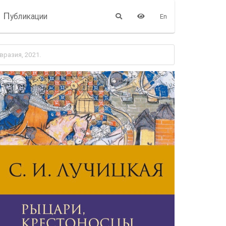
П
убликации
En
вразия, 2021.