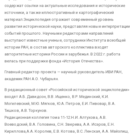
содержат ссылки на актуальные исследования и исторические
источники, а также иллюстративный и картографический
материал.Энциклопедия отражает современный уровень
развития исторической науки, представляя новые интерпретации
событий прошлого. Научными редакторами направлений
выступают известные ученые, сотрудники Института всеобщей
истории РАН, в состав авторского коллектива входят
авторитетные историки России и зарубежья. В 2022 г. работа
велась при поддержке фонда «История Отечества».
Главный редактор проекта — научный руководитель ИВИ РАН,
академик РАН А.О. Чубарьян.
В редакционный совет «Российской исторической энциклопедии»
входят А.Б. Давидсон, В.В. Ищенко, В.Р. Мединский, К.И.
Могилевский, М.Ю. Мягков, Ю.А. Петров, Е.И. Пивовар, В.А.
Тишков, А.В. Торкунов.
Редакционная коллегия тома 11-12:Н.И. Алтухова, А.В.
Воеводский, В.А. Головина, С.Н. Зверева, А.А. Исэров, Е.Н.
Кириллова,А.А. Королев, Е.В. Котова, В.С. Ленская, А.А. Майзлиш,