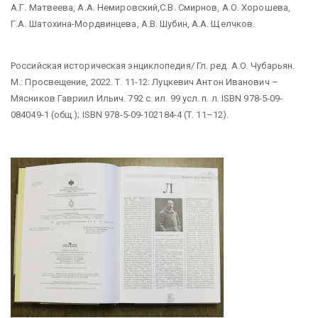
А.Г. Матвеева, А.А. Немировский,С.В. Смирнов, А.О. Хорошева,
Г.А. Шатохина-Мордвинцева, А.В. Шубин, А.А. Щелчков.
Российская историческая энциклопедия/ Гл. ред. А.О. Чубарьян.
М.: Просвещение, 2022. Т. 11-12: Луцкевич Антон Иванович –
Мясников Гавриил Ильич. 792 с. ил. 99 усл. п. л. ISBN 978-5-09-
084049-1 (общ.); ISBN 978-5-09-102184-4 (Т. 11–12).