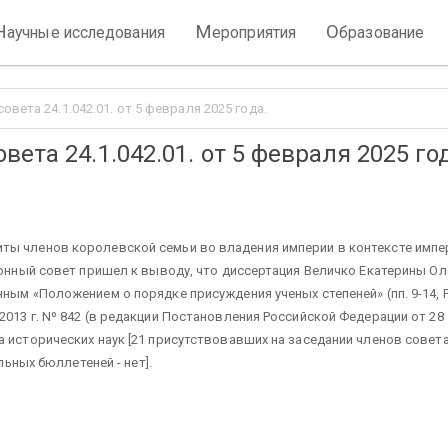
Н
М
О
аучные исследования
ероприятия
бразование
вета 24.1.042.01. от 5 февраля 2025 года.
ета 24.1.042.01. от 5 февраля 2025 го
ы членов королевской семьи во владения империи в контексте имперск
ционный совет пришел к выводу, что диссертация Величко Екатерины 
нным «Положением о порядке присуждения ученых степеней» (пп. 9-14,
13 г. Nº 842 (в редакции Постановления Российской Федерации от 28 а
 исторических наук [21 присутствовавших на заседании членов совета
льных бюллетеней - нет].