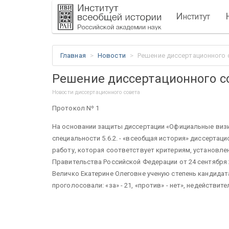
И
нститут
Главная
Новости
Решение диссертационного со
Решение диссертационного сов
Новости диссертационного совета
Протокол Nº 1
На основании защиты диссертации «Официальные визит
специальности 5.6.2. - «всеобщая история» диссерта
работу, которая соответствует критериям, установле
Правительства Российской Федерации от 24 сентября 20
Величко Екатерине Олеговне ученую степень кандидата
проголосовали: «за» - 21, «против» - нет», недействите