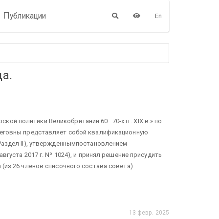
П
убликации
En
да.
ой политики Великобритании 60–70-х гг. XIX в.» по
Олеговны представляет собой квалификационную
 Раздел II), утвержденнымпостановлением
вгуста 2017 г. Nº 1024), и принял решение присудить
 (из 26 членов списочного состава совета)
13 февр. 2025