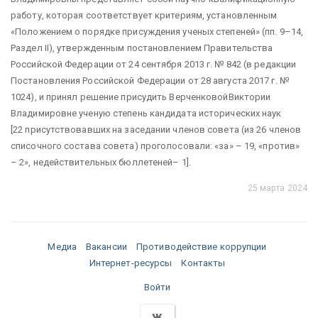
работу, которая соответствует критериям, установленным
«Положением о порядке присуждения ученых степеней» (пп. 9–14,
Раздел II), утвержденным пос
тановлением Правительства
Российской Федерации от 24 сентября 2013 г. № 842 (в редакции
Постановления Российской Федерации от 28 августа 2017 г. №
1024), и принял решение присудить ВерченковойВиктории
Владимировне ученую степень кандидата исторических наук
[22 присутствовавших на заседании членов совета (из 26 членов
списочного состава совета) проголосовали: «за» – 19, «против»
– 2», недействительных бюллетеней– 1].
25 марта 2024
Медиа
Вакансии
Противодействие коррупции
Интернет-ресурсы
Контакты
Войти