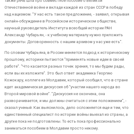
Также речь шла про совместное пособие о Великой
Отечественной войне и вкладе каждой из стран СССР в победу
над нацизмом. "У нас есть такое предложение, - заявил, открывая
онлайн-обсуждение в Российском историческом обществе,
научный руководитель Института всеобщей истории РАН
Александр Чубарьян, - к учебному материалу нужно приложить
документы. Договоренность с нашим архивом у нас уже есть".
По словам Чубарьяна, в России меняется подход к историческому
прошлому, историки пытаются "применять новые идеи в своей
работе". "Что касается разных точек зрения, то мы будем рады,
если вы их изложите". Это был ответ академика Георгию
Кожокару, коллеге из Молдавии, который сообщил, что в стране
идет академическая дискуссия об "участии нашего народа во
Второй мировой войне". "Дискуссия не окончена, она
разворачивается, и мы должны считаться с этим положением", -
сказал ученый. Как выяснилось, дело осложняется еще и тем, что
единственный специалист по истории войны выехал из страны, а
другие пока не подготовлены. То есть пока профессионально
заниматься пособием в Молдавии просто некому.