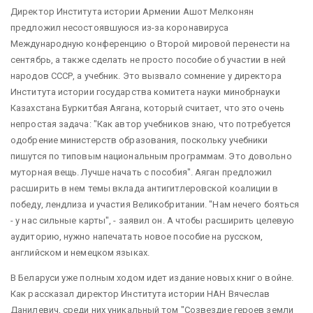
Директор Института истории Армении Ашот Мелконян
предложил несостоявшуюся из-за коронавируса
Международную конференцию о Второй мировой перенести на
сентябрь, а также сделать не просто пособие об участии в ней
народов СССР, а учебник. Это вызвало сомнение у директора
Института истории государства комитета науки минобрнауки
Казахстана Буркитбая Аягана, который считает, что это очень
непростая задача: "Как автор учебников знаю, что потребуется
одобрение министерств образования, поскольку учебники
пишутся по типовым национальным программам. Это довольно
муторная вещь. Лучше начать с пособия". Аяган предложил
расширить в нем темы вклада антигитлеровской коалиции в
победу, лендлиза и участия Великобритании. "Нам нечего бояться
- у нас сильные карты", - заявил он. А чтобы расширить целевую
аудиторию, нужно напечатать новое пособие на русском,
английском и немецком языках.
В Беларуси уже полным ходом идет издание новых книг о войне.
Как рассказал директор Института истории НАН Вячеслав
Данилевич, среди них уникальный том "Созвездие героев земли