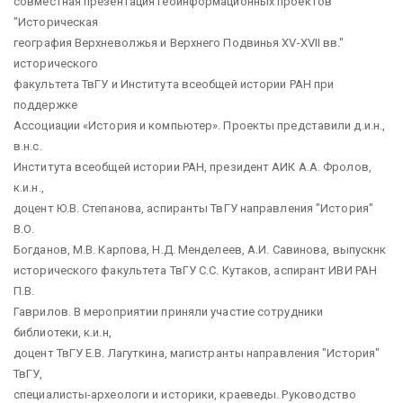
cовместная презентация геоинформационных проектов
"Историческая
география Верхневолжья и Верхнего Подвинья XV-XVII вв."
исторического
факультета ТвГУ и Института всеобщей истории РАН при
поддержке
Ассоциации «История и компьютер». Проекты представили д.и.н.,
в.н.с.
Института всеобщей истории РАН, президент АИК А.А. Фролов,
к.и.н.,
доцент Ю.В. Степанова, аспиранты ТвГУ направления "История"
В.О.
Богданов, М.В. Карпова, Н.Д. Менделеев, А.И. Савинова, выпускнк
исторического факультета ТвГУ С.С. Кутаков, аспирант ИВИ РАН
П.В.
Гаврилов. В мероприятии приняли участие сотрудники
библиотеки, к.и.н,
доцент ТвГУ Е.В. Лагуткина, магистранты направления "История"
ТвГУ,
специалисты-археологи и историки, краеведы. Руководство