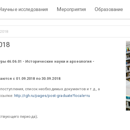
Н
М
О
аучные исследования
ероприятия
бразование
 2018
018
ры 46.06.01 - Исторические науки и археология -
тся с 01.09.2018 по 30.09.2018
.
оступления, список необходимых документов и т.д., а
ссылке:
http://igh.ru/pages/post-graduate?locale=ru
ствующего периода);