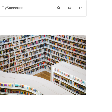
П
убликации
En