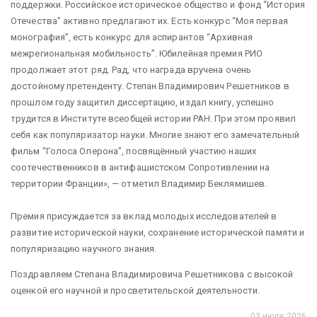
поддержки. Российское историческое общество и фонд “История
Отечества” активно предлагают их. Есть конкурс “Моя первая
монография”, есть конкурс для аспирантов “Архивная
межрегиональная мобильность”. Юбилейная премия РИО
продолжает этот ряд. Рад, что награда вручена очень
достойному претенденту. Степан Владимирович Решетников в
прошлом году защитил диссертацию, издал книгу, успешно
трудится в Институте всеобщей истории РАН. При этом проявил
себя как популяризатор науки. Многие знают его замечательный
фильм “Голоса Олерона”, посвящённый участию наших
соотечественников в антифашистском Сопротивлении на
территории Франции», — отметил Владимир Беклямишев.
Премия присуждается за вклад молодых исследователей в
развитие исторической науки, сохранение исторической памяти и
популяризацию научного знания.
Поздравляем Степана Владимировича Решетникова с высокой
оценкой его научной и просветительской деятельности.
03 июля 2026