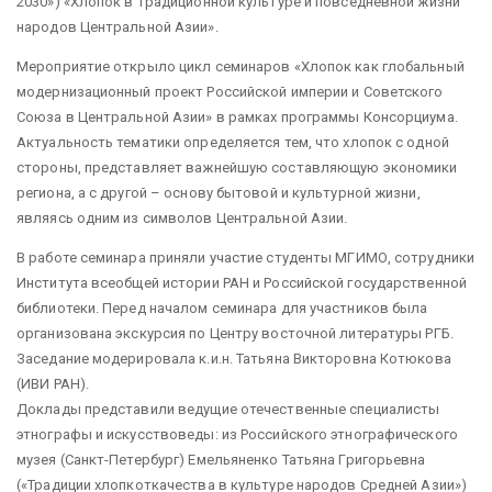
2030») «Хлопок в традиционной культуре и повседневной жизни
народов Центральной Азии».
Мероприятие открыло цикл семинаров «Хлопок как глобальный
модернизационный проект Российской империи и Советского
Союза в Центральной Азии» в рамках программы Консорциума.
Актуальность тематики определяется тем, что хлопок с одной
стороны, представляет важнейшую составляющую экономики
региона, а с другой – основу бытовой и культурной жизни,
являясь одним из символов Центральной Азии.
В работе семинара приняли участие студенты МГИМО, сотрудники
Института всеобщей истории РАН и Российской государственной
библиотеки. Перед началом семинара для участников была
организована экскурсия по Центру восточной литературы РГБ.
Заседание модерировала к.и.н. Татьяна Викторовна Котюкова
(ИВИ РАН).
Доклады представили ведущие отечественные специалисты
этнографы и искусствоведы: из Российского этнографического
музея (Санкт-Петербург) Емельяненко Татьяна Григорьевна
(«Традиции хлопкоткачества в культуре народов Средней Азии»)