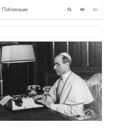
П
убликации
En