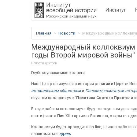
И
нститут
Главная
Новости
Международный коллоквиум
Международный коллоквиум "
годы Второй мировой войны"
Новости центров
Глубокоуважаемые коллеги!
Наш Центр по изучению истории религии и Церкви Ин
историческим обществом
и
Папским комитетом истор
научном коллоквиуме "
Политика Святого Престола 
В ходе работы коллоквиума будут заслушаны доклады
понтификата Пия XII в архивах Ватикана, открытых для
Коллоквиум будет проходить on-line, начало работы 
ознакомиться
здесь
.