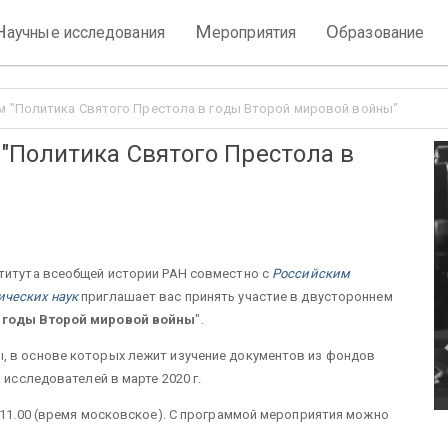
Н
М
О
аучные исследования
ероприятия
бразование
 "Политика Святого Престола в годы Второй мировой войны"
Политика Святого Престола в
ститута всеобщей истории РАН совместно с
Российским
ических наук
приглашает вас принять участие в двустороннем
в годы Второй мировой войны
".
, в основе которых лежит изучение документов из фондов
 исследователей в марте 2020 г.
в 11.00 (время московское). С программой мероприятия можно