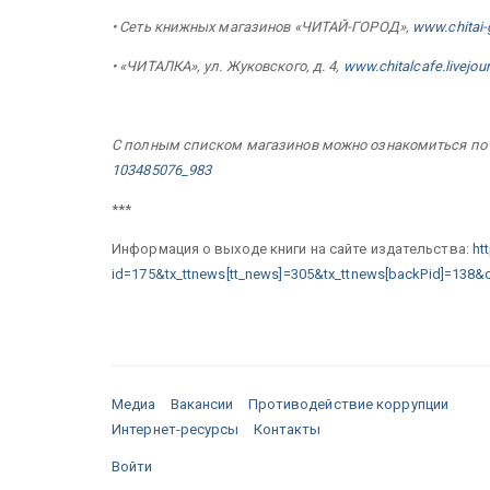
• Сеть книжных магазинов «ЧИТАЙ-ГОРОД»,
www.chitai-
• «ЧИТАЛКА», ул. Жуковского, д. 4,
www.chitalcafe.livejou
С полным списком магазинов можно ознакомиться по
103485076_983
***
Информация о выходе книги на сайте издательства:
ht
id=175&tx_ttnews[tt_news]=305&tx_ttnews[backPid]=138&
Медиа
Вакансии
Противодействие коррупции
Интернет-ресурсы
Контакты
Войти