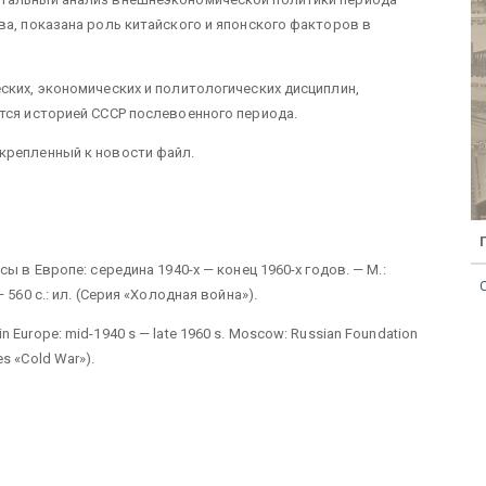
ва, показана роль китайского и японского факторов в
ских, экономических и политологических дисциплин,
тся историей СССР послевоенного периода.
крепленный к новости файл.
ы в Европе: середина 1940-х — конец 1960-х годов. — М.:
560 с.: ил. (Серия «Холодная война»).
s in Europe: mid-1940 s — late 1960 s. Moscow: Russian Foundation
ies «Cold War»).