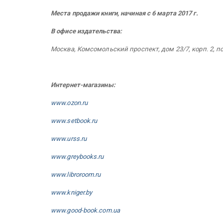
Места продажи книги, начиная с 6 марта 2017 г.
В офисе издательства:
Москва, Комсомольский проспект, дом 23/7, корп. 2, по 
Интернет-магазины:
www.ozon.ru
www.setbook.ru
www.urss.ru
www.greybooks.ru
www.libroroom.ru
www.kniger.by
www.good-book.com.ua