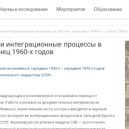
Н
М
О
аучные исследования
ероприятия
бразование
з и интеграционные процессы в Европе: середина 1940-х — конец 1960-х
 и интеграционные процессы в
нец 1960-х годов
ая экономика в середине 1950-х – середине 1970-х годов:
огического лидерства СССР»
международных экономических отношений в период от
ов. Работа основана на документальных материалах из
убежных), значительная часть которых вводится в научный
кого восприятия интеграционных процессов в Западной Европе
СССР. Анализируются успехи и неудачи СЭВ — «восточной»
нтальный анализ внешнеэкономической политики периода