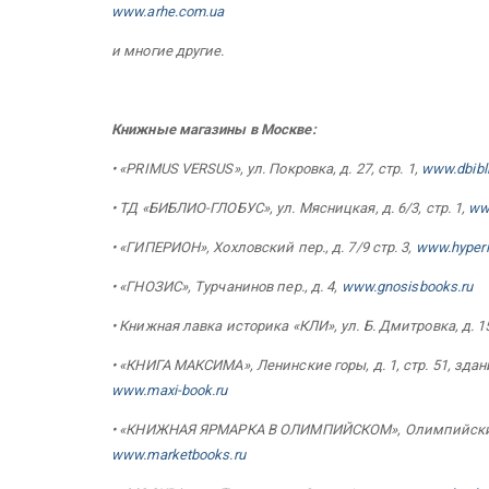
www.arhe.com.ua
и многие другие.
Книжные магазины в Москве:
• «PRIMUS VERSUS», ул. Покровка, д. 27, стр. 1,
www.dbibli
• ТД «БИБЛИО-ГЛОБУС», ул. Мясницкая, д. 6/3, стр. 1,
www
• «ГИПЕРИОН», Хохловский пер., д. 7/9 стр. 3,
www.hyperi
• «ГНОЗИС», Турчанинов пер., д. 4,
www.gnosisbooks.ru
• Книжная лавка историка «КЛИ», ул. Б. Дмитровка, д. 1
• «КНИГА МАКСИМА», Ленинские горы, д. 1, стр. 51, зда
www.maxi-book.ru
• «КНИЖНАЯ ЯРМАРКА В ОЛИМПИЙСКОМ», Олимпийский пр
www.marketbooks.ru