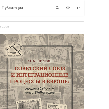
П
убликации
En
 годов