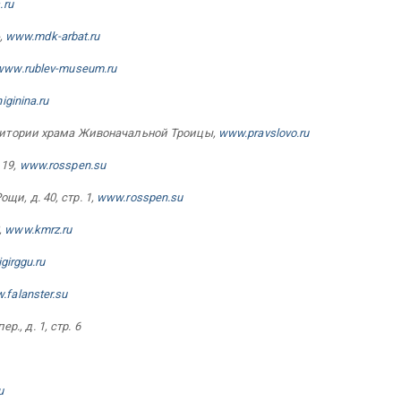
.ru
,
www.mdk-arbat.ru
www.rublev-museum.ru
ginina.ru
рритории храма Живоначальной Троицы,
www.pravslovo.ru
 19,
www.rosspen.su
и, д. 40, стр. 1,
www.rosspen.su
,
www.kmrz.ru
girggu.ru
.falanster.su
, д. 1, стр. 6
u