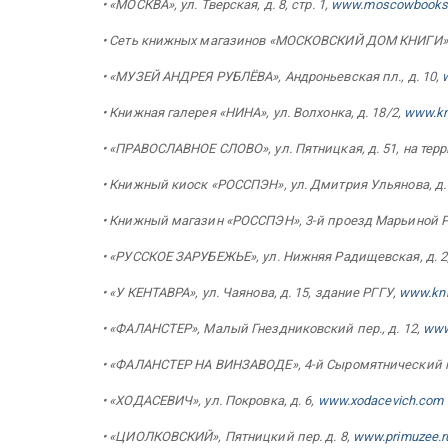
• «МОСКВА», ул. Тверская, д. 8, стр. 1,
www.moscowbooks
• Сеть книжных магазинов «МОСКОВСКИЙ ДОМ КНИГИ»
• «МУЗЕЙ АНДРЕЯ РУБЛЁВА», Андроньевская пл., д. 10,
• Книжная галерея «НИНА», ул. Волхонка, д. 18/2,
www.kni
• «ПРАВОСЛАВНОЕ СЛОВО», ул. Пятницкая, д. 51, на те
• Книжный киоск «РОССПЭН», ул. Дмитрия Ульянова, д.
• Книжный магазин «РОССПЭН», 3-й проезд Марьиной Рощ
• «РУССКОЕ ЗАРУБЕЖЬЕ», ул. Нижняя Радищевская, д. 2
• «У КЕНТАВРА», ул. Чаянова, д. 15, здание РГГУ,
www.kni
• «ФАЛАНСТЕР», Малый Гнездниковский пер., д. 12,
www
• «ФАЛАНСТЕР НА ВИНЗАВОДЕ», 4-й Сыромятнический пер.
• «ХОДАСЕВИЧ», ул. Покровка, д. 6,
www.xodacevich.com
• «ЦИОЛКОВСКИЙ», Пятницкий пер. д. 8,
www.primuzee.r