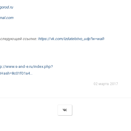
gorod.ru
rnal.com
 следующей ссылке:
https://vk.com/izdatelstvo_udp?w=wall-
tp://www.s-and-e.ru/index.php?
cHash=8c01f01a4...
02 марта 2017