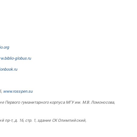
o.org
.biblio-globus.ru
onbook.ru
5,
www.rosspen.su
ние Первого гуманитарного корпуса МГУ им. М.В. Ломоносова,
-т, д. 16, стр. 1, здание СК Олимпийский,