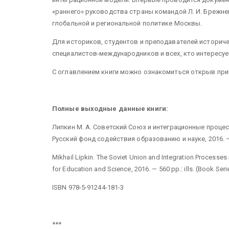
«раннего» руководства страны командой Л. И. Брежне
глобальной и региональной политике Москвы.
Для историков, студентов и преподавателей историче
специалистов-международников и всех, кто интересуе
С оглавлением книги можно ознакомиться открыв при
Полные выходные данные книги:
Липкин М. А. Советский Союз и интеграционные процесс
Русский фонд содействия образованию и науке, 2016. — 
Mikhail Lipkin. The Soviet Union and Integration Processe
for Education and Science, 2016. — 560 pp.: ills. (Book Ser
ISBN 978-5-91244-181-3
***