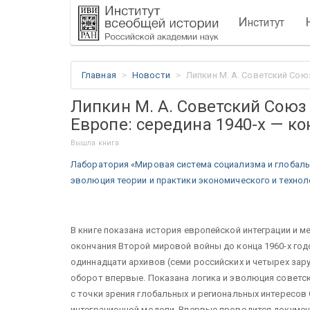
И
нститут
Главная
Новости
Липкин М. А. Советский Сою
Липкин М. А. Советский Союз
Европе: середина 1940-х — ко
Вышла книга
Лаборатория «Мировая система социализма и глобальн
эволюция теории и практики экономического и технол
В книге показана история европейской интеграции и 
окончания Второй мировой войны до конца 1960-х год
одиннадцати архивов (семи российских и четырех зар
оборот впервые. Показана логика и эволюция советс
с точки зрения глобальных и региональных интересов 
интеграционной модели. Впервые проводится докуме