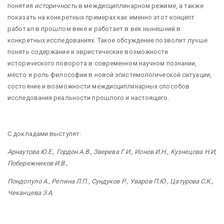
понятия
историчность
в междисциплинарном режиме, а также
показать на конкретных примерах как именно этот концепт
работал в прошлом веке и работает в век нынешний в
конкретных исследованиях. Такое обсуждение позволит лучше
понять содержание и эвристические возможности
исторического поворота в современном научном познании,
место и роль философии в новой эпистемологической ситуации,
состояние и возможности междисциплинарных способов
исследования реальности прошлого и настоящего.
С докладами выступят:
Арнаутова Ю.Е., Гордон А.В., Зверева Г.И., Ионов И.Н., Кузнецова Н.И,
Побережников И.В.,
Пондопуло А., Репина Л.П., Сундуков Р., Уваров П.Ю., Цатурова С.К.,
Чеканцева З.А.